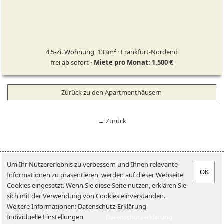
4.5-Zi. Wohnung, 133m² · Frankfurt-Nordend
frei ab sofort
· Miete pro Monat: 1.500 €
Zurück zu den Apartmenthäusern
← Zurück
Suchen
Mieter-Info
Um Ihr Nutzererlebnis zu verbessern und Ihnen relevante
Informationen zu präsentieren, werden auf dieser Webseite
Vermieten
Vermieter-Info
Cookies eingesetzt. Wenn Sie diese Seite nutzen, erklären Sie
Verkaufen
Jobs
sich mit der Verwendung von Cookies einverstanden.
Kaufen
Über uns
Weitere Informationen:
Datenschutz-Erklärung
Individuelle Einstellungen
Impressum
Datenschutzerklärung