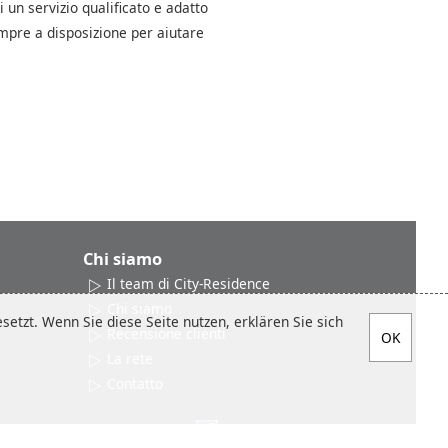
i un servizio qualificato e adatto
empre a disposizione per aiutare
Chi siamo
Il team di City-Residence
Chi siamo
etzt. Wenn Sie diese Seite nutzen, erklären Sie sich
Recensione clienti
La rete
Contatto
Social media