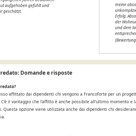
meine abso
 gut aufgehoben gefühlt und
unkomplizi
r geschätzt.
Erfolg. Abso
der Wohnung
und dem ta
entspreche
(Bewertung
rredato: Domande e risposte
rredato?
so affittato dai dipendenti chi vengono a Francoforte per un progett
C’è il vantaggio che l’affitto è anche possibile all’ultimo momento e l
ti. Questa opzione viene utilizzata anche dai dipendenti chi desidera
ia.