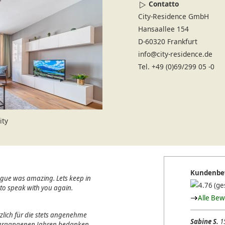
Contatto
City-Residence GmbH
Hansaallee 154
D-60320 Frankfurt
info@city-residence.de
Tel. +49 (0)69/299 05 -0
ity
Kundenbe
ague was amazing. Lets keep in
(ge
e to speak with you again.
Alle Be
lich für die stets angenehme
Sabine S.
1
 vergangenen Jahren bedanken.