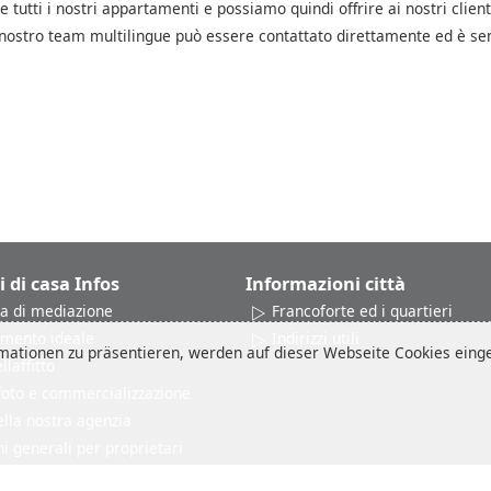
 e tutti i nostri appartamenti e possiamo quindi offrire ai nostri client
Il nostro team multilingue può essere contattato direttamente ed è s
i di casa Infos
Informazioni città
a di mediazione
Francoforte ed i quartieri
amento ideale
Indirizzi utili
ationen zu präsentieren, werden auf dieser Webseite Cookies einges
laffitto
 foto e commercializzazione
ella nostra agenzia
i generali per proprietari
ne clienti