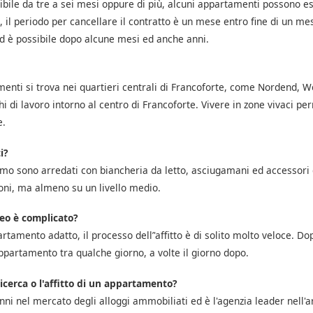
sibile da tre a sei mesi oppure di più, alcuni appartamenti possono es
l periodo per cancellare il contratto è un mese entro fine di un mese
d è possibile dopo alcune mesi ed anche anni.
enti si trova nei quartieri centrali di Francoforte, come Nordend,
i di lavoro intorno al centro di Francoforte. Vivere in zone vivaci perm
e.
i?
amo sono arredati con biancheria da letto, asciugamani ed accessori 
ni, ma almeno su un livello medio.
o è complicato?
tamento adatto, il processo dell’'affitto è di solito molto veloce. Dopo 
ppartamento tra qualche giorno, a volte il giorno dopo.
ricerca o l'affitto di un appartamento?
nni nel mercato degli alloggi ammobiliati ed è l'agenzia leader nell'