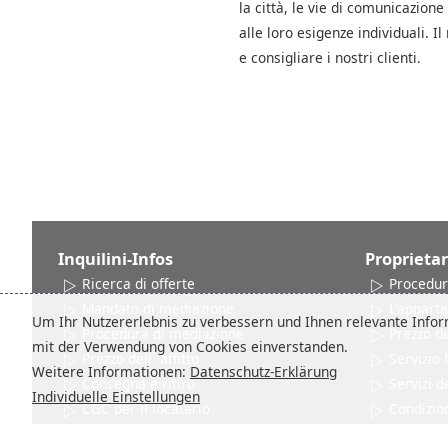
la città, le vie di comunicazione
alle loro esigenze individuali. 
e consigliare i nostri clienti.
Inquilini-Infos
Proprietar
Ricerca di offerte
Procedur
Mandato di mediazione
L'appart
Um Ihr Nutzererlebnis zu verbessern und Ihnen relevante Inform
Procedura di mediazione
Prezzo del
mit der Verwendung von Cookies einverstanden.
Prezzo dell´ affitto
Servizio
Weitere Informationen:
Datenschutz-Erklärung
Consegna e ritiro
Servizi d
Individuelle Einstellungen
CGC per il locatario
Condizion
Reti e Associazioni
Recensio