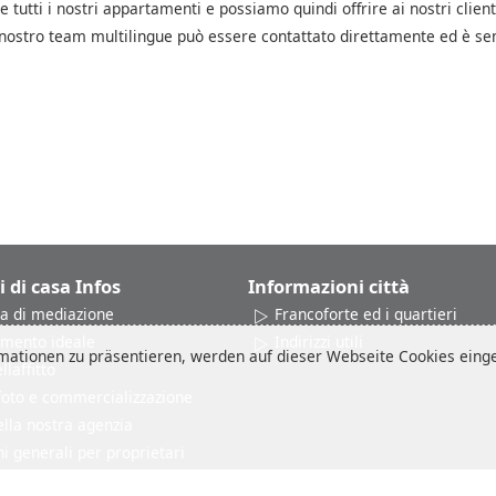
 e tutti i nostri appartamenti e possiamo quindi offrire ai nostri client
Il nostro team multilingue può essere contattato direttamente ed è s
i di casa Infos
Informazioni città
a di mediazione
Francoforte ed i quartieri
amento ideale
Indirizzi utili
ationen zu präsentieren, werden auf dieser Webseite Cookies einges
laffitto
 foto e commercializzazione
ella nostra agenzia
i generali per proprietari
ne clienti