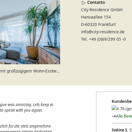
Contatto
City-Residence GmbH
Hansaallee 154
D-60320 Frankfurt
info@city-residence.de
Tel. +49 (0)69/299 05 -0
 großzügigem Wohn-Essbereich
Kundenbe
ague was amazing. Lets keep in
(ge
e to speak with you again.
Alle Be
lich für die stets angenehme
Sabine S.
1
 vergangenen Jahren bedanken.