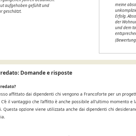
meine abso
 gut aufgehoben gefühlt und
unkomplizi
r geschätzt.
Erfolg. Abso
der Wohnung
und dem ta
entspreche
(Bewertung
rredato: Domande e risposte
rredato?
so affittato dai dipendenti chi vengono a Francoforte per un progett
C’è il vantaggio che l’affitto è anche possibile all’ultimo momento e l
ti. Questa opzione viene utilizzata anche dai dipendenti chi desidera
ia.