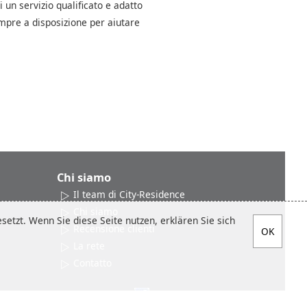
i un servizio qualificato e adatto
empre a disposizione per aiutare
Chi siamo
Il team di City-Residence
Chi siamo
etzt. Wenn Sie diese Seite nutzen, erklären Sie sich
Recensione clienti
La rete
Contatto
Social media