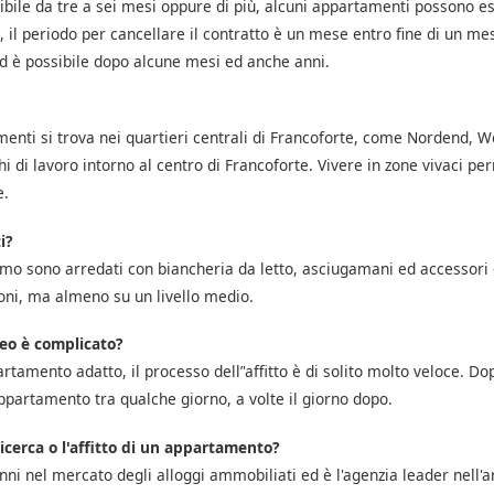
sibile da tre a sei mesi oppure di più, alcuni appartamenti possono es
l periodo per cancellare il contratto è un mese entro fine di un mese
d è possibile dopo alcune mesi ed anche anni.
enti si trova nei quartieri centrali di Francoforte, come Nordend,
i di lavoro intorno al centro di Francoforte. Vivere in zone vivaci perm
e.
i?
amo sono arredati con biancheria da letto, asciugamani ed accessori 
ni, ma almeno su un livello medio.
o è complicato?
tamento adatto, il processo dell’'affitto è di solito molto veloce. Dopo 
ppartamento tra qualche giorno, a volte il giorno dopo.
ricerca o l'affitto di un appartamento?
nni nel mercato degli alloggi ammobiliati ed è l'agenzia leader nell'