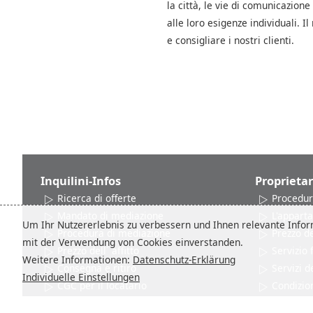
la città, le vie di comunicazione
alle loro esigenze individuali. 
e consigliare i nostri clienti.
Inquilini-Infos
Proprietar
Ricerca di offerte
Procedur
Mandato di mediazione
L'appart
Um Ihr Nutzererlebnis zu verbessern und Ihnen relevante Inform
Procedura di mediazione
Prezzo del
mit der Verwendung von Cookies einverstanden.
Prezzo dell´ affitto
Servizio
Weitere Informationen:
Datenschutz-Erklärung
Consegna e ritiro
Servizi d
Individuelle Einstellungen
CGC per il locatario
Condizion
Reti e Associazioni
Recensio