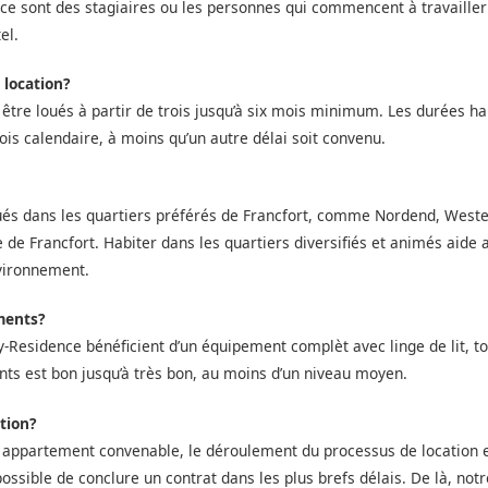
, ce sont des stagiaires ou les personnes qui commencent à travailler
el.
 location?
re loués à partir de trois jusqu’à six mois minimum. Les durées habi
ois calendaire, à moins qu’un autre délai soit convenu.
tués dans les quartiers préférés de Francfort, comme Nordend, West
re de Francfort. Habiter dans les quartiers diversifiés et animés aid
nvironnement.
ments?
y-Residence bénéficient d’un équipement complèt avec linge de lit, to
nts est bon jusqu’à très bon, au moins d’un niveau moyen.
tion?
n appartement convenable, le déroulement du processus de location e
t possible de conclure un contrat dans les plus brefs délais. De là, no