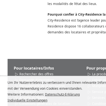
les modalités de l‘état des lieux.
Pourquoi confier à City-Residence l
City-Residence est l’agence leader po
Residence dispose 16 collaborateurs 
demandes des locataires et propriéta
Pour locataires/Infos
Pour propr
Rechercher des offres
La procé
Demande d'inscription
L'objet id
Um Ihr Nutzererlebnis zu verbessern und Ihnen relevante Inform
Déroulement de la médiation
Mietprei
mit der Verwendung von Cookies einverstanden.
Mietpreise
Service 
Weitere Informationen:
Datenschutz-Erklärung
Arrivée et départ
Services
Individuelle Einstellungen
Conditions générales de location
Conditio