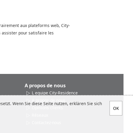
ntrairement aux plateforms web, City-
ssister pour satisfaire les
A propos de nous
L equipe City-Residence
A propos de nous
etzt. Wenn Sie diese Seite nutzen, erklären Sie sich
Opinions clients
Réseaux
Contactez-nous