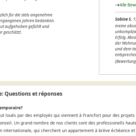
Alle Be
lich für die stets angenehme
Sabine S.
1
 vergangenen Jahren bedanken.
meine abso
 gut aufgehoben gefühlt und
unkomplizi
r geschätzt.
Erfolg. Abso
der Wohnung
und dem ta
entspreche
(Bewertung
: Questions et réponses
temporaire?
t loués par des employés qui viennent à Francfort pour des projet
conseil. Un grand nombre de nos clients sont des professionells haute
ion internationale, qui cherchent un appartement à brève échéance et 