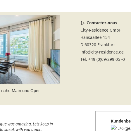
Contactez-nous
City-Residence GmbH
Hansaallee 154
D-60320 Frankfurt
info@city-residence.de
Tel. +49 (0)69/299 05 -0
 nahe Main und Oper
Kundenbe
ague was amazing. Lets keep in
(ge
e to speak with you again.