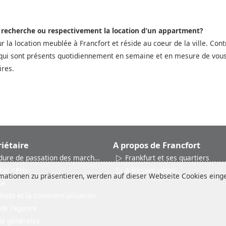
a recherche ou respectivement la location d’un appartment?
ur la location meublée à Francfort et réside au coeur de la ville. Co
qui sont présents quotidiennement en semaine et en mesure de vous a
ires.
iétaire
A propos de Francfort
dure de passation des marchés
Frankfurt et ses quartiers
éal / Prix
Adresses utiles
ationen zu präsentieren, werden auf dieser Webseite Cookies einges
se
photo et la commercialisation
 de l'agence
ns générales