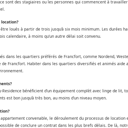
, ce sont des stagiaires ou les personnes qui commencent à travailler
el.
 location?
re loués à partir de trois jusqu’à six mois minimum. Les durées habi
ois calendaire, à moins qu’un autre délai soit convenu.
tués dans les quartiers préférés de Francfort, comme Nordend, West
re de Francfort. Habiter dans les quartiers diversifiés et animés aid
nvironnement.
ments?
y-Residence bénéficient d’un équipement complèt avec linge de lit, to
nts est bon jusqu’à très bon, au moins d’un niveau moyen.
tion?
n appartement convenable, le déroulement du processus de location e
t possible de conclure un contrat dans les plus brefs délais. De là, no