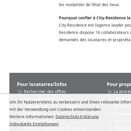
les modalités de l‘état des lieux.
Pourquoi confier à City-Residence l
City-Residence est l’agence leader po
Residence dispose 16 collaborateurs 
demandes des locataires et propriéta
Pour locataires/Infos
Pour propr
Rechercher des offres
La procé
Demande d'inscription
L'objet id
Um Ihr Nutzererlebnis zu verbessern und Ihnen relevante Inform
Déroulement de la médiation
Mietprei
mit der Verwendung von Cookies einverstanden.
Mietpreise
Service 
Weitere Informationen:
Datenschutz-Erklärung
Arrivée et départ
Services
Individuelle Einstellungen
Conditions générales de location
Conditio