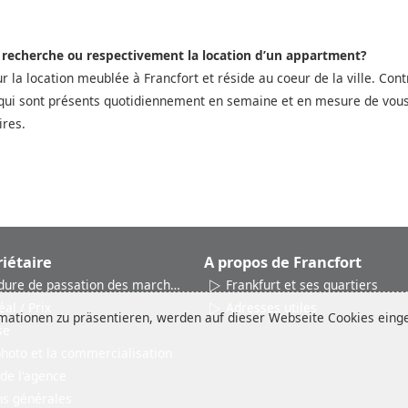
a recherche ou respectivement la location d’un appartment?
ur la location meublée à Francfort et réside au coeur de la ville. Co
qui sont présents quotidiennement en semaine et en mesure de vous a
ires.
iétaire
A propos de Francfort
dure de passation des marchés
Frankfurt et ses quartiers
éal / Prix
Adresses utiles
ationen zu präsentieren, werden auf dieser Webseite Cookies einges
se
photo et la commercialisation
 de l'agence
ns générales