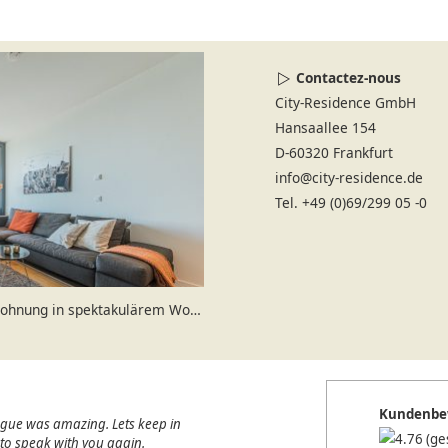
Contactez-nous
City-Residence GmbH
Hansaallee 154
D-60320 Frankfurt
info@city-residence.de
Tel. +49 (0)69/299 05 -0
nung in spektakulärem Wohnturm
Kundenbe
ague was amazing. Lets keep in
(ge
e to speak with you again.