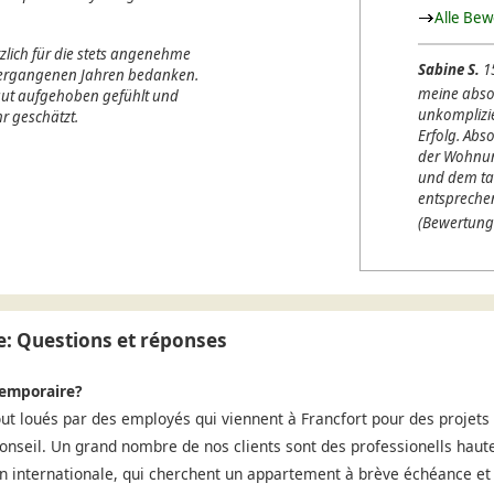
Alle Be
lich für die stets angenehme
Sabine S.
1
 vergangenen Jahren bedanken.
meine abso
 gut aufgehoben gefühlt und
unkomplizi
r geschätzt.
Erfolg. Abso
der Wohnung
und dem ta
entspreche
(Bewertung
: Questions et réponses
temporaire?
t loués par des employés qui viennent à Francfort pour des projet
conseil. Un grand nombre de nos clients sont des professionells haute
ion internationale, qui cherchent un appartement à brève échéance et 