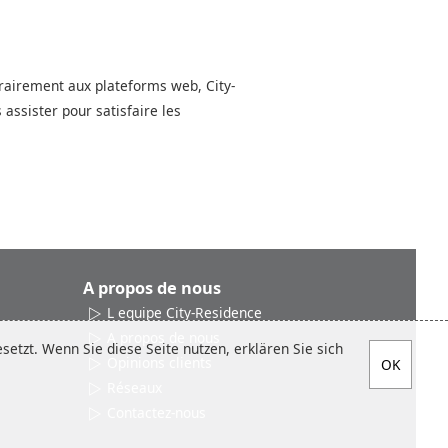
ntrairement aux plateforms web, City-
ssister pour satisfaire les
A propos de nous
L equipe City-Residence
A propos de nous
etzt. Wenn Sie diese Seite nutzen, erklären Sie sich
Opinions clients
Réseaux
Contactez-nous