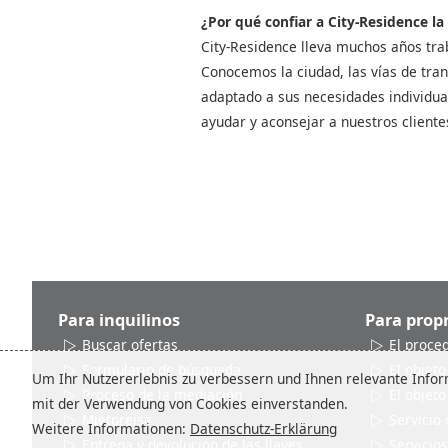
¿Por qué confiar a City-Residence la
City-Residence lleva muchos años tra
Conocemos la ciudad, las vías de tran
adaptado a sus necesidades individua
ayudar y aconsejar a nuestros cliente
Para inquilinos
Para propr
Buscar ofertas
El proce
Formulario de búsqueda
El objeto
Um Ihr Nutzererlebnis zu verbessern und Ihnen relevante Inform
Proceso de la mediación
El objeto
mit der Verwendung von Cookies einverstanden.
Mietpreise
Servicio 
Weitere Informationen:
Datenschutz-Erklärung
Entrega y devolución de las llaves
Servicios