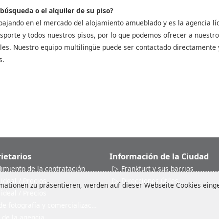
 búsqueda o el alquiler de su piso?
bajando en el mercado del alojamiento amueblado y es la agencia líd
sporte y todos nuestros pisos, por lo que podemos ofrecer a nuestros 
les. Nuestro equipo multilingüe puede ser contactado directamente 
s.
ietarios
Información de la Ciudad
dimiento de la contratación
Frankfurt y sus barrios
 ideal / Precios
Direcciones útiles
ationen zu präsentieren, werden auf dieser Webseite Cookies einges
 ideal / Precios
de fotografía y comercialización
 de la agencia