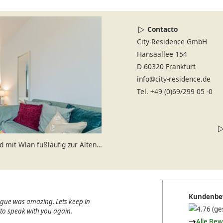
Contacto
City-Residence GmbH
Hansaallee 154
D-60320 Frankfurt
info@city-residence.de
Tel. +49 (0)69/299 05 -0
t Wlan fußläufig zur Alten Oper
Kundenbe
ague was amazing. Lets keep in
(ge
e to speak with you again.
Alle Be