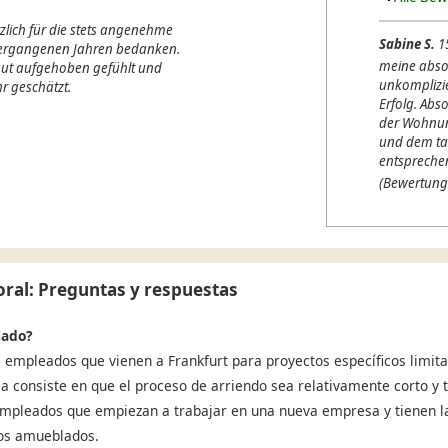
lich für die stets angenehme
Sabine S.
1
 vergangenen Jahren bedanken.
meine abso
 gut aufgehoben gefühlt und
unkomplizi
r geschätzt.
Erfolg. Abso
der Wohnung
und dem ta
entspreche
(Bewertung
ral: Preguntas y respuestas
lado?
 empleados que vienen a Frankfurt para proyectos específicos limita
ja consiste en que el proceso de arriendo sea relativamente corto y t
 Empleados que empiezan a trabajar en una nueva empresa y tienen l
sos amueblados.