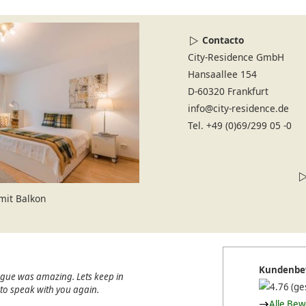
Contacto
City-Residence GmbH
Hansaallee 154
D-60320 Frankfurt
info@city-residence.de
Tel. +49 (0)69/299 05 -0
mit Balkon
Kundenbe
ague was amazing. Lets keep in
(ge
e to speak with you again.
Alle Be