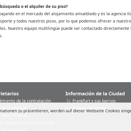
 búsqueda o el alquiler de su piso?
bajando en el mercado del alojamiento amueblado y es la agencia líd
sporte y todos nuestros pisos, por lo que podemos ofrecer a nuestros 
les. Nuestro equipo multilingüe puede ser contactado directamente 
s.
ietarios
Información de la Ciudad
dimiento de la contratación
Frankfurt y sus barrios
 ideal / Precios
Direcciones útiles
ationen zu präsentieren, werden auf dieser Webseite Cookies einges
 ideal / Precios
de fotografía y comercialización
 de la agencia