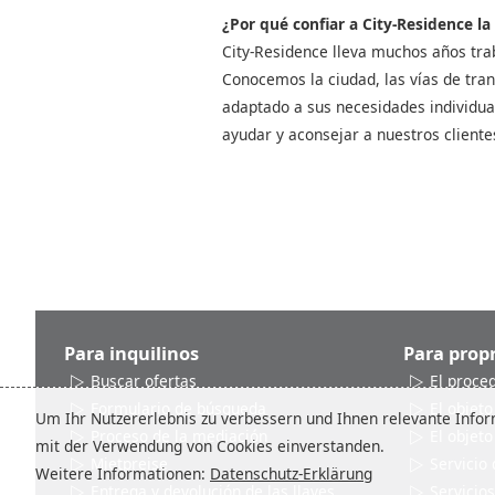
¿Por qué confiar a City-Residence la
City-Residence lleva muchos años tra
Conocemos la ciudad, las vías de tran
adaptado a sus necesidades individua
ayudar y aconsejar a nuestros cliente
Para inquilinos
Para propr
Buscar ofertas
El proce
Formulario de búsqueda
El objeto
Um Ihr Nutzererlebnis zu verbessern und Ihnen relevante Inform
Proceso de la mediación
El objeto
mit der Verwendung von Cookies einverstanden.
Mietpreise
Servicio 
Weitere Informationen:
Datenschutz-Erklärung
Entrega y devolución de las llaves
Servicios