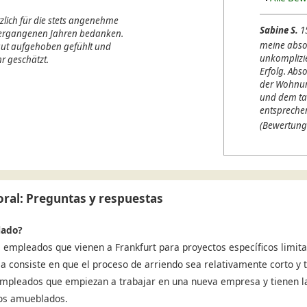
lich für die stets angenehme
Sabine S.
1
 vergangenen Jahren bedanken.
meine abso
 gut aufgehoben gefühlt und
unkomplizi
r geschätzt.
Erfolg. Abso
der Wohnung
und dem ta
entspreche
(Bewertung
ral: Preguntas y respuestas
lado?
 empleados que vienen a Frankfurt para proyectos específicos limita
ja consiste en que el proceso de arriendo sea relativamente corto y t
 Empleados que empiezan a trabajar en una nueva empresa y tienen l
sos amueblados.