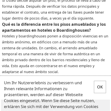
Si Usted decide alquilar un piso, el proceso se lleva a cabo de
forma rápida. Después de verificar los datos principales y
establecer el contrato, una entrega de las llaves puede tener
lugar dentro de pocos días, a veces ya el día siguiente.
Qué es la diferencia entre los pisos amueblados y los
apartamentos en hoteles o Boardinghouses?
Hoteles y boardinghouses ponen a disposición vivencias en un
ámbito anónimo, en edificios con a menudo más de una
centena de unidades. En cambio, el arriendo amueblado
temporal es una manera de vivir de forma auténtica en un
ámbito privado dentro de los barrios residenciales y lleno de
vida. Esto ayuda en concentrarse en el nuevo empleo y
adaptarse al nuevo ámbito social.
Um Ihr Nutzererlebnis zu verbessern und
Ihnen relevante Informationen zu
präsentieren, werden auf dieser Webseite
Cookies eingesetzt. Wenn Sie diese Seite nutzen,
Buscar ofertas
Para inquilinos
erklären Sie sich mit der Verwendung von Cookies