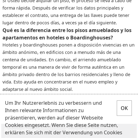
Si Usted decide alquilar un piso, el proceso se lleva a cabo de
forma rápida. Después de verificar los datos principales y
establecer el contrato, una entrega de las llaves puede tener
lugar dentro de pocos días, a veces ya el día siguiente.
Qué es la diferencia entre los pisos amueblados y los
apartamentos en hoteles o Boardinghouses?
Hoteles y boardinghouses ponen a disposición vivencias en un
ámbito anónimo, en edificios con a menudo más de una
centena de unidades. En cambio, el arriendo amueblado
temporal es una manera de vivir de forma auténtica en un
ámbito privado dentro de los barrios residenciales y lleno de
vida. Esto ayuda en concentrarse en el nuevo empleo y
adaptarse al nuevo ámbito social.
Um Ihr Nutzererlebnis zu verbessern und
Ihnen relevante Informationen zu
präsentieren, werden auf dieser Webseite
Cookies eingesetzt. Wenn Sie diese Seite nutzen,
Buscar ofertas
Para inquilinos
erklären Sie sich mit der Verwendung von Cookies