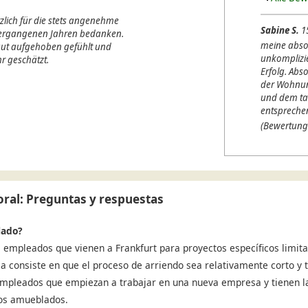
lich für die stets angenehme
Sabine S.
1
 vergangenen Jahren bedanken.
meine abso
 gut aufgehoben gefühlt und
unkomplizi
r geschätzt.
Erfolg. Abso
der Wohnung
und dem ta
entspreche
(Bewertung
ral: Preguntas y respuestas
lado?
 empleados que vienen a Frankfurt para proyectos específicos limita
ja consiste en que el proceso de arriendo sea relativamente corto y t
 Empleados que empiezan a trabajar en una nueva empresa y tienen l
sos amueblados.