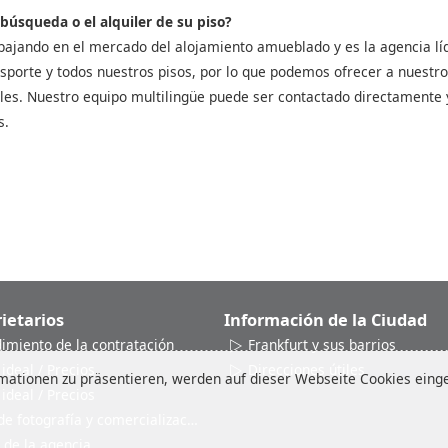
 búsqueda o el alquiler de su piso?
bajando en el mercado del alojamiento amueblado y es la agencia líd
sporte y todos nuestros pisos, por lo que podemos ofrecer a nuestros 
les. Nuestro equipo multilingüe puede ser contactado directamente 
s.
ietarios
Información de la Ciudad
dimiento de la contratación
Frankfurt y sus barrios
 ideal / Precios
Direcciones útiles
ationen zu präsentieren, werden auf dieser Webseite Cookies einges
 ideal / Precios
de fotografía y comercialización
 de la agencia