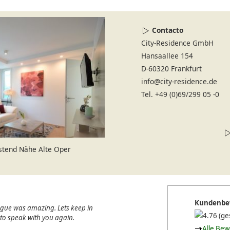
Contacto
City-Residence GmbH
Hansaallee 154
D-60320 Frankfurt
info@city-residence.de
Tel. +49 (0)69/299 05 -0
stend Nähe Alte Oper
Kundenbe
ague was amazing. Lets keep in
(ge
e to speak with you again.
Alle Be