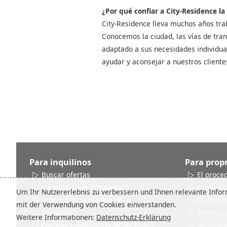
¿Por qué confiar a City-Residence la
City-Residence lleva muchos años tra
Conocemos la ciudad, las vías de tran
adaptado a sus necesidades individua
ayudar y aconsejar a nuestros cliente
Para inquilinos
Para propr
Buscar ofertas
El proce
Formulario de búsqueda
El objeto
Um Ihr Nutzererlebnis zu verbessern und Ihnen relevante Inform
Proceso de la mediación
El objeto
mit der Verwendung von Cookies einverstanden.
Mietpreise
Servicio 
Weitere Informationen:
Datenschutz-Erklärung
Entrega y devolución de las llaves
Servicios