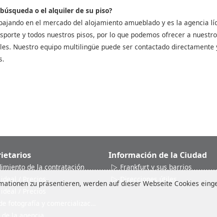
 búsqueda o el alquiler de su piso?
bajando en el mercado del alojamiento amueblado y es la agencia líd
sporte y todos nuestros pisos, por lo que podemos ofrecer a nuestros 
les. Nuestro equipo multilingüe puede ser contactado directamente 
s.
ietarios
Información de la Ciudad
dimiento de la contratación
Frankfurt y sus barrios
 ideal / Precios
Direcciones útiles
ationen zu präsentieren, werden auf dieser Webseite Cookies einges
 ideal / Precios
de fotografía y comercialización
 de la agencia