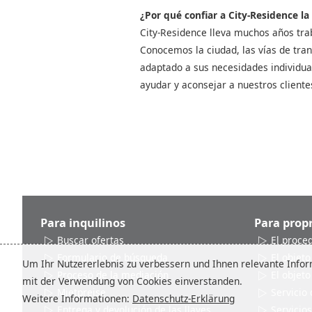
¿Por qué confiar a City-Residence la
City-Residence lleva muchos años tra
Conocemos la ciudad, las vías de tran
adaptado a sus necesidades individua
ayudar y aconsejar a nuestros cliente
Para inquilinos
Para propr
Buscar ofertas
El proce
Formulario de búsqueda
El objeto
Um Ihr Nutzererlebnis zu verbessern und Ihnen relevante Inform
Proceso de la mediación
El objeto
mit der Verwendung von Cookies einverstanden.
Mietpreise
Servicio 
Weitere Informationen:
Datenschutz-Erklärung
Entrega y devolución de las llaves
Servicios