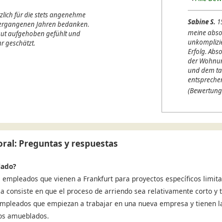
lich für die stets angenehme
Sabine S.
1
 vergangenen Jahren bedanken.
meine abso
 gut aufgehoben gefühlt und
unkomplizi
r geschätzt.
Erfolg. Abso
der Wohnung
und dem ta
entspreche
(Bewertung
ral: Preguntas y respuestas
lado?
 empleados que vienen a Frankfurt para proyectos específicos limita
ja consiste en que el proceso de arriendo sea relativamente corto y t
 Empleados que empiezan a trabajar en una nueva empresa y tienen l
sos amueblados.