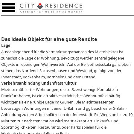
Merkzettel (0)
Das ideale Objekt für eine gute Rendite
Lage
Ausschlaggebend für die Vermarktungschancen des Mietobjektes ist
zunächst die Lage der Wohnung. Bevorzugt werden zentral gelegene
Objekte in lebendigen Wohnvierteln. Auf der Beliebtheitsskala ganz oben
stehen das Nordend, Sachsenhausen und Westend, gefolgt von der
Innenstadt, Bockenheim, Bornheim und dem Ostend.
Verkehrsanbindung und Infrastruktur
Mietern möblierter Wohnungen, die i.d.R. erst wenige Kontakte in
Frankfurt haben, ist ein attraktives städtisches Wohnumfeld häufig
wichtiger als eine ruhige Lage im Grünen. Die Mietinteressenten
bevorzugen Wohnungen mit einer U-Bahn und ggf. auch einer S-Bahn-
Anbindung zu den Arbeitsplätzen in der Innenstadt. Ein Weg von bis zu 10
Minuten zur nächsten Station wird meist akzeptiert. Einkaufs- und
Sportmöglichkeiten, Restaurants, oder Parks spielen für die
Mietentscheidung ebenfalls eine Rolle.