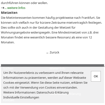
durchführen können oder wollen.
... weitere Infos
Mietzeiten
Die Mietinteressenten kommen häufig projektweise nach Frankfurt. Sie
können sich vielfach nur für kürzere Zeiträume mietvertraglich festlegen.
Dies sollte sich auch in der Gestaltung der Mietzeit für
Wohnungsangebote widerspiegeln. Eine Mindestmietzeit von z.B. drei
Monaten findet eine wesentlich bessere Resonanz als eine von 12
Monaten.
← Zurück
Suchen
Mieter-Info
Um Ihr Nutzererlebnis zu verbessern und Ihnen relevante
Vermieten
Vermieter-Info
Informationen zu präsentieren, werden auf dieser Webseite
Verkaufen
Jobs
Cookies eingesetzt. Wenn Sie diese Seite nutzen, erklären Sie
sich mit der Verwendung von Cookies einverstanden.
Kaufen
Über uns
Weitere Informationen:
Datenschutz-Erklärung
Impressum
Datenschutzerklärung
Individuelle Einstellungen
Kontakt