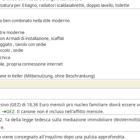
zatura per il bagno, radiatori scaldasalviette, doppio lavello, toilette
 ben combinato nella stile moderno
stre moderne
on Armadi di installazione, scaffali
ggiato , tavolo con sedie
ccolo , sedie
ecnica
bile, propria connessione internet
ne in Keller (Mitbenutzung, ohne Beschränkung)
i
isivo
(GEZ)
di 18,36 Euro mensili pro nucleo familiare dovrá essere 
l
GEZ
. Il canone non é incluso nell'affitto mensile.
. 2. 1a della legge tedesca sulla mediazione immobiliare (WoVermittG),
re.
 viene consegnato all'inquilino dopo una pulizia approfondita.