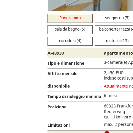
Panoramica
soggiorno (5)
sala da bagno (5)
balcone/terrazza (
corridoio (4)
dintorni (13)
A-48939
apartamento 
3-camera(e) A
Tipo e dimensione
2,450 EUR
Affitto mensile
incluso costi su
disponibile
Attualmente no
6 mesi
Tempo di noleggio minimo
60323 Frankfu
Posizione
Reuterweg
ca. 1.1km nord-o
max. 2 persone
Limitazioni