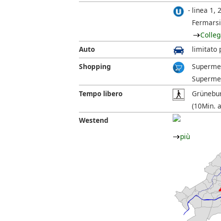
linea 1, 2
Fermarsi
Colleg
Auto
limitato 
Shopping
Supermer
Supermer
Tempo libero
Grünebur
(10Min. a
Westend
più