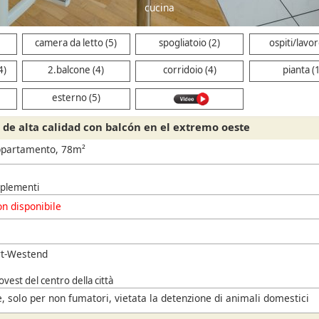
cucina
camera da letto (5)
spogliatoio (2)
ospiti/lavor
4)
2.balcone (4)
corridoio (4)
pianta (
esterno (5)
de alta calidad con balcón en el extremo oeste
ppartamento, 78m²
pplementi
n disponibile
rt-Westend
vest del centro della città
, solo per non fumatori, vietata la detenzione di animali domestici