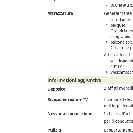
buona attrez
Attrezzatura
Generalmente
arredamento
parquet
Grandi fine
spogliatoio c
balcone sole
2. balcone pi
Attrezzatura t
wifi disponi
43" TV
Waschmaschi
informazioni aggiuntive
2 affitti mensil
Deposito
Ricezione radio e TV
Il canone telev
dall'inquilino a
Nessuna commissione
In base all'art
per il condutto
Pulizia
L'appartamento