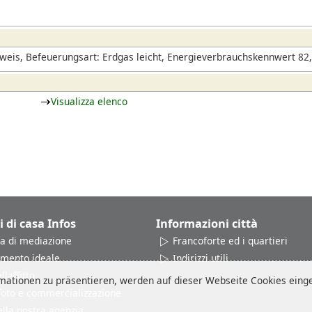
eis, Befeuerungsart: Erdgas leicht, Energieverbrauchskennwert 82,
Visualizza elenco
i di casa Infos
Informazioni città
a di mediazione
Francoforte ed i quartieri
amento ideale
Indirizzi utili
laffitto
ationen zu präsentieren, werden auf dieser Webseite Cookies einges
 foto e commercializzazione
ella nostra agenzia