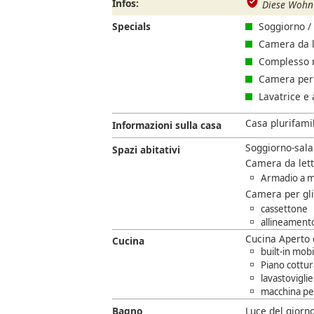
Infos:
Diese Wohnu
Specials
Soggiorno / 
Camera da l
Complesso re
Camera per g
Lavatrice e 
Casa plurifamil
Informazioni sulla casa
Soggiorno-sala
Spazi abitativi
Camera da lett
Armadio a m
Camera per gli 
cassettone
allineamento
Cucina Aperto 
Cucina
built-in mobi
Piano cottur
lavastoviglie
macchina per
Bagno
Luce del giorn