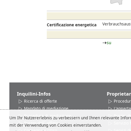
Verbrauchsausw
Certificazione energetica
su
Inquilini-Infos
Proprietar
Ricerca di offerte
Procedur
Mandato di mediazione
L'appart
Procedura di mediazione
Prezzo del
Um Ihr Nutzererlebnis zu verbessern und Ihnen relevante Inform
Prezzo dell´ affitto
Servizio
mit der Verwendung von Cookies einverstanden.
Consegna e ritiro
Servizi d