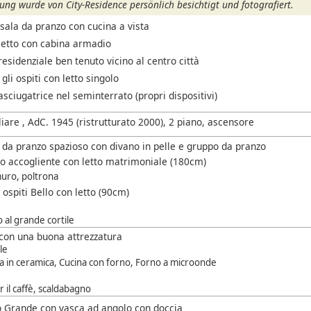
ng wurde von City-Residence persönlich besichtigt und fotografiert.
sala da pranzo con cucina a vista
etto con cabina armadio
sidenziale ben tenuto vicino al centro città
li ospiti con letto singolo
asciugatrice nel seminterrato (propri dispositivi)
iare , AdC. 1945 (ristrutturato 2000), 2 piano, ascensore
 da pranzo spazioso con divano in pelle e gruppo da pranzo
o accogliente con letto matrimoniale (180cm)
uro, poltrona
ospiti Bello con letto (90cm)
 al grande cortile
con una buona attrezzatura
le
a in ceramica, Cucina con forno, Forno a microonde
 il caffè, scaldabagno
o Grande con vasca ad angolo con doccia