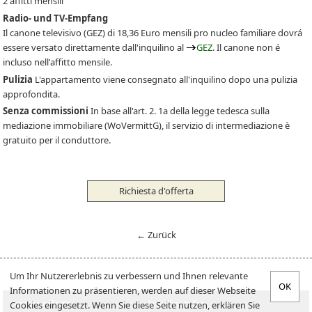
2 affitti mensili
Radio- und TV-Empfang
Il canone televisivo
(GEZ)
di 18,36 Euro mensili pro nucleo familiare dovrá
essere versato direttamente dall'inquilino al
GEZ
. Il canone non é
incluso nell'affitto mensile.
Pulizia
L'appartamento viene consegnato all'inquilino dopo una pulizia
approfondita.
Senza commissioni
In base all'art. 2. 1a della legge tedesca sulla
mediazione immobiliare (WoVermittG), il servizio di intermediazione è
gratuito per il conduttore.
Richiesta d'offerta
← Zurück
Um Ihr Nutzererlebnis zu verbessern und Ihnen relevante
Informationen zu präsentieren, werden auf dieser Webseite
Cercare offerte
Inquilini-Infos
Cookies eingesetzt. Wenn Sie diese Seite nutzen, erklären Sie