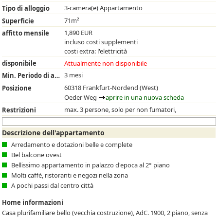
3-camera(e) Appartamento
Tipo di alloggio
71m²
Superficie
1,890 EUR
affitto mensile
incluso costi supplementi
costi extra: l'elettricità
disponibile
Attualmente non disponibile
3 mesi
Min. Periodo di affitto
60318 Frankfurt-Nordend (West)
Posizione
Oeder Weg
aprire in una nuova scheda
max. 3 persone, solo per non fumatori,
Restrizioni
Descrizione dell'appartamento
Arredamento e dotazioni belle e complete
Bel balcone ovest
Bellissimo appartamento in palazzo d'epoca al 2° piano
Molti caffè, ristoranti e negozi nella zona
A pochi passi dal centro città
Home informazioni
Casa plurifamiliare bello (vecchia costruzione), AdC. 1900, 2 piano, senza