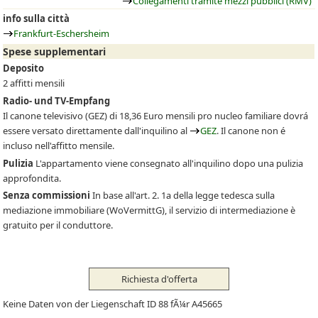
Collegamenti tramite mezzi pubblici (RMV)
info sulla città
Frankfurt-Eschersheim
Spese supplementari
Deposito
2 affitti mensili
Radio- und TV-Empfang
Il canone televisivo
(GEZ)
di 18,36 Euro mensili pro nucleo familiare dovrá
essere versato direttamente dall'inquilino al
GEZ
. Il canone non é
incluso nell'affitto mensile.
Pulizia
L'appartamento viene consegnato all'inquilino dopo una pulizia
approfondita.
Senza commissioni
In base all'art. 2. 1a della legge tedesca sulla
mediazione immobiliare (WoVermittG), il servizio di intermediazione è
gratuito per il conduttore.
Richiesta d'offerta
Keine Daten von der Liegenschaft ID 88 fÃ¼r A45665