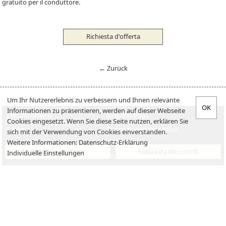
gratuito per il conduttore.
Richiesta d'offerta
← Zurück
Um Ihr Nutzererlebnis zu verbessern und Ihnen relevante
Informationen zu präsentieren, werden auf dieser Webseite
Cercare offerte
Inquilini-Infos
Cookies eingesetzt. Wenn Sie diese Seite nutzen, erklären Sie
Offerta
Proprietari di casa Infos
sich mit der Verwendung von Cookies einverstanden.
Weitere Informationen:
Datenschutz-Erklärung
Verkaufen
Posti di lavoro
Richiesta d'offerta
Nella lista dei ricordi
Individuelle Einstellungen
Vendita
Chi siamo
Impressum
Datenschutzerklärung
Contatto