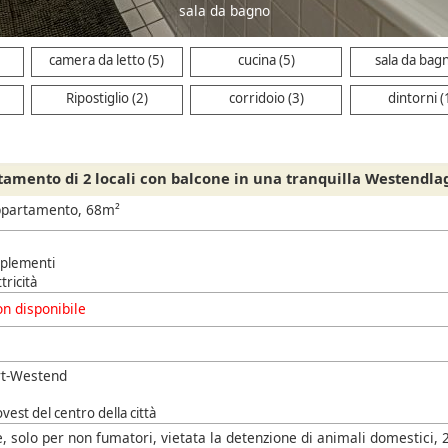
sala da bagno
camera da letto (5)
cucina (5)
sala da bagn
Ripostiglio (2)
corridoio (3)
dintorni (
amento di 2 locali con balcone in una tranquilla Westendla
ppartamento, 68m²
pplementi
ttricità
n disponibile
rt-Westend
est del centro della città
 solo per non fumatori, vietata la detenzione di animali domestici, 