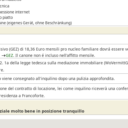
ecnica
nessione internet
o piatto
ne (eigenes Gerät, ohne Beschränkung)
i
isivo
(GEZ)
di 18,36 Euro mensili pro nucleo familiare dovrá essere 
l
GEZ
. Il canone non é incluso nell'affitto mensile.
. 2. 1a della legge tedesca sulla mediazione immobiliare (WoVermittG),
re.
 viene consegnato all'inquilino dopo una pulizia approfondita.
one del contratto di locazione, lei come inquilino riceverà una confe
residenza a Francoforte.
ziale molto bene in posizione tranquillo