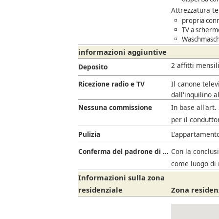
Attrezzatura t
propria con
TV a scherm
Waschmaschi
informazioni aggiuntive
2 affitti mensil
Deposito
Ricezione radio e TV
Il canone telev
dall'inquilino a
Nessuna commissione
In base all'art
per il condutto
Pulizia
L'appartamento
Conferma del padrone di casa
Con la conclusi
come luogo di 
Informazioni sulla zona
residenziale
Zona residen