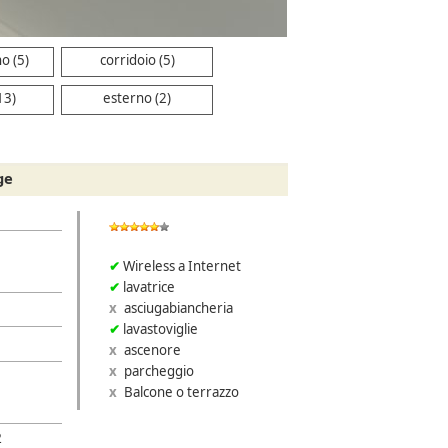
o (5)
corridoio (5)
13)
esterno (2)
ge
Wireless a Internet
lavatrice
asciugabiancheria
lavastoviglie
ascenore
parcheggio
Balcone o terrazzo
2