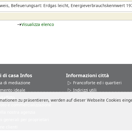
eis, Befeuerungsart: Erdgas leicht, Energieverbrauchskennwert 197
Visualizza elenco
i di casa Infos
Informazioni città
a di mediazione
Francoforte ed i quartieri
amento ideale
Indirizzi utili
laffitto
ationen zu präsentieren, werden auf dieser Webseite Cookies einges
 foto e commercializzazione
ella nostra agenzia
i generali per proprietari
ne clienti