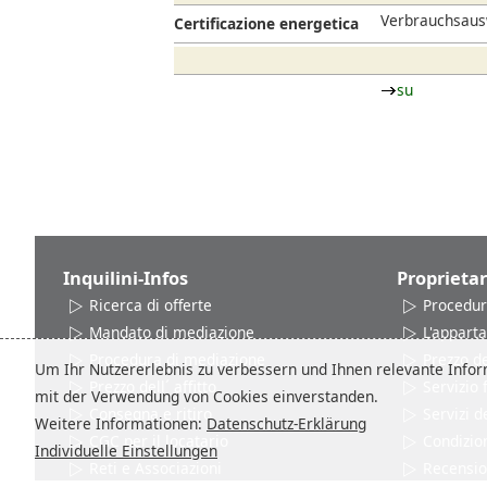
Verbrauchsausw
Certificazione energetica
su
Inquilini-Infos
Proprietar
Ricerca di offerte
Procedur
Mandato di mediazione
L'appart
Procedura di mediazione
Prezzo del
Um Ihr Nutzererlebnis zu verbessern und Ihnen relevante Inform
Prezzo dell´ affitto
Servizio
mit der Verwendung von Cookies einverstanden.
Consegna e ritiro
Servizi d
Weitere Informationen:
Datenschutz-Erklärung
CGC per il locatario
Condizion
Individuelle Einstellungen
Reti e Associazioni
Recensio