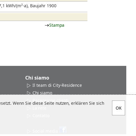
,1 kWh/(m²·a), Baujahr 1900
Stampa
Chi siamo
Il team di City-Residence
Chi siamo
Recensione clienti
etzt. Wenn Sie diese Seite nutzen, erklären Sie sich
La rete
Contatto
Social media