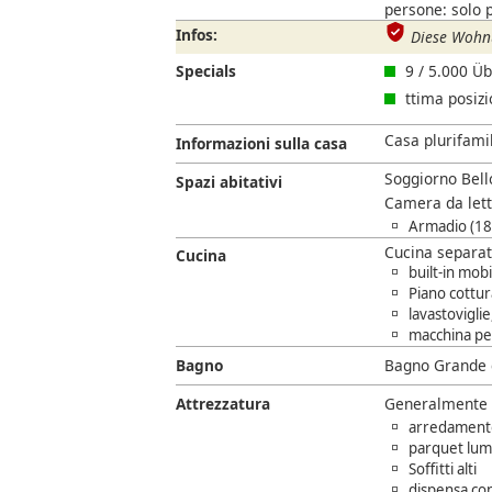
persone: solo 
Infos:
Diese Wohnu
Specials
9 / 5.000 Ü
ttima posiz
Casa plurifamil
Informazioni sulla casa
Soggiorno Bell
Spazi abitativi
Camera da lett
Armadio (1
Cucina separat
Cucina
built-in mob
Piano cottur
lavastovigli
macchina per
Bagno
Bagno Grande 
Attrezzatura
Generalmente
arredamento
parquet lum
Soffitti alti
dispensa co