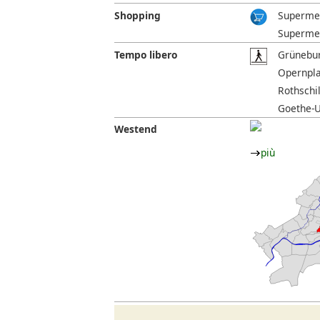
Shopping
Supermer
Supermer
Tempo libero
Grünebur
Opernplat
Rothschil
Goethe-U
Westend
più