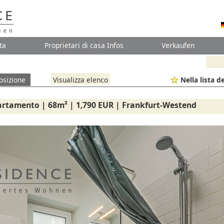
ta
Proprietari di casa Infos
Verkaufen
osizione
Visualizza elenco
Nella lista de
artamento | 68m² | 1,790 EUR | Frankfurt-Westend