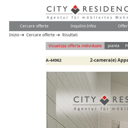
Cercare offerte
Inquilini-Infos
Offer
Inizio
Cercare offerte
Risultati
Visualizza offerta individuale
pianta
P
2-camera(e) App
A-44962