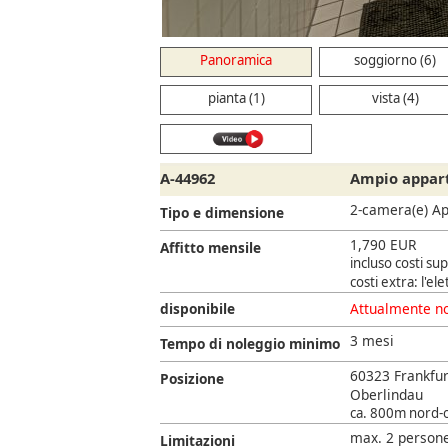
Panoramica
soggiorno (6)
pianta (1)
vista (4)
A-44962
Ampio appart
2-camera(e) A
Tipo e dimensione
1,790 EUR
Affitto mensile
incluso costi su
costi extra: l'ele
disponibile
Attualmente no
3 mesi
Tempo di noleggio minimo
60323 Frankfu
Posizione
Oberlindau
ca. 800m nord-ov
max. 2 persone,
Limitazioni