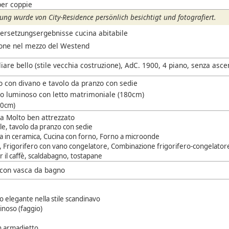
per coppie
ng wurde von City-Residence persönlich besichtigt und fotografiert.
bersetzungsergebnisse cucina abitabile
ione nel mezzo del Westend
iare bello (stile vecchia costruzione), AdC. 1900, 4 piano, senza asc
o con divano e tavolo da pranzo con sedie
o luminoso con letto matrimoniale (180cm)
80cm)
a Molto ben attrezzato
ile, tavolo da pranzo con sedie
a in ceramica, Cucina con forno, Forno a microonde
e, Frigorifero con vano congelatore, Combinazione frigorifero-congelator
 il caffè, scaldabagno, tostapane
con vasca da bagno
 elegante nella stile scandinavo
inoso (faggio)
n armadietto