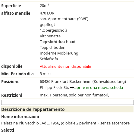
20m²
Superficie
470 EUR
affitto mensile
san. Apartmenthaus (9 WE)
gepflegt
1.Obergeschoß
Kitchenette
Tageslichtduschbad
Teppichboden
moderne Möblierung
Schlafsofa
disponibile
Attualmente non disponibile
3 mesi
Min. Periodo di affitto
60486 Frankfurt-Bockenheim (Kuhwaldsiedlung)
Posizione
Philipp-Fleck-Str.
aprire in una nuova scheda
max. 1 persona, solo per non fumatori,
Restrizioni
Descrizione dell'appartamento
Home informazioni
Palazzina Più vecchio , AdC. 1956, (globale 2 pavimenti), senza ascensore
Salotti