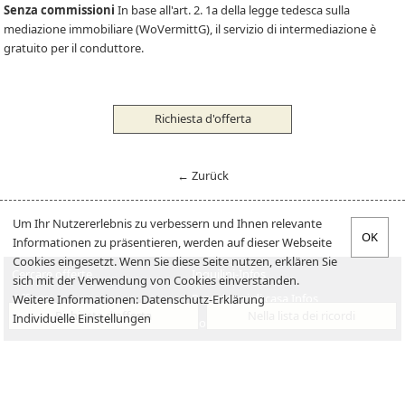
Senza commissioni
In base all'art. 2. 1a della legge tedesca sulla
mediazione immobiliare (WoVermittG), il servizio di intermediazione è
gratuito per il conduttore.
Richiesta d'offerta
← Zurück
Um Ihr Nutzererlebnis zu verbessern und Ihnen relevante
Informationen zu präsentieren, werden auf dieser Webseite
Cookies eingesetzt. Wenn Sie diese Seite nutzen, erklären Sie
Cercare offerte
Inquilini-Infos
sich mit der Verwendung von Cookies einverstanden.
Offerta
Proprietari di casa Infos
Weitere Informationen:
Datenschutz-Erklärung
Richiesta d'offerta
Nella lista dei ricordi
Individuelle Einstellungen
Verkaufen
Posti di lavoro
Vendita
Chi siamo
Impressum
Datenschutzerklärung
Contatto