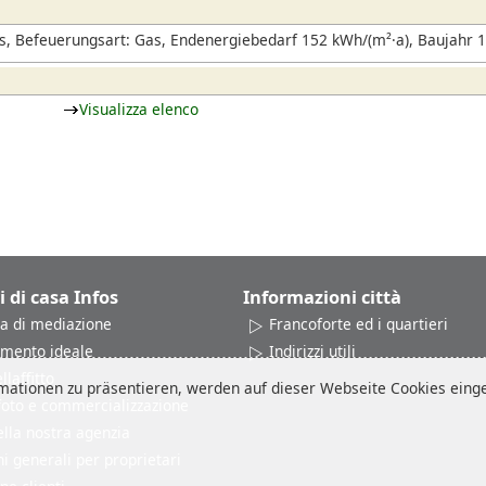
, Befeuerungsart: Gas, Endenergiebedarf 152 kWh/(m²·a), Baujahr 
Visualizza elenco
i di casa Infos
Informazioni città
a di mediazione
Francoforte ed i quartieri
amento ideale
Indirizzi utili
laffitto
ationen zu präsentieren, werden auf dieser Webseite Cookies einges
 foto e commercializzazione
ella nostra agenzia
i generali per proprietari