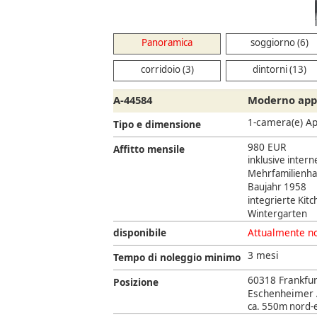
Panoramica
soggiorno (6)
corridoio (3)
dintorni (13)
A-44584
Moderno appa
1-camera(e) A
Tipo e dimensione
980 EUR
Affitto mensile
inklusive inter
Mehrfamilienha
Baujahr 1958
integrierte Kit
Wintergarten
disponibile
Attualmente no
3 mesi
Tempo di noleggio minimo
60318 Frankfu
Posizione
Eschenheimer 
ca. 550m nord-es