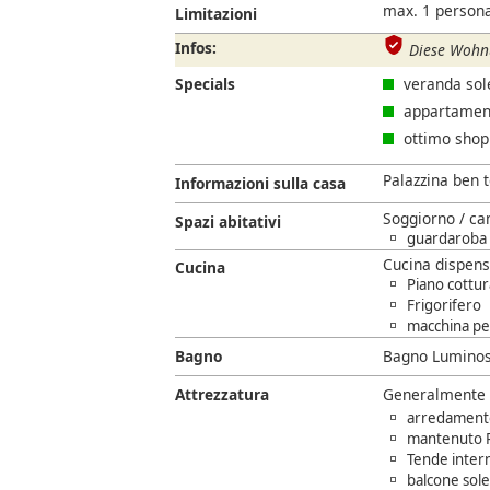
max. 1 persona
Limitazioni
Infos:
Diese Wohnu
Specials
veranda sol
appartamento
ottimo shopp
Palazzina ben 
Informazioni sulla casa
Soggiorno / ca
Spazi abitativi
guardaroba 
Cucina dispen
Cucina
Piano cottur
Frigorifero
macchina per
Bagno
Bagno Luminos
Attrezzatura
Generalmente
arredament
mantenuto P
Tende inter
balcone sol