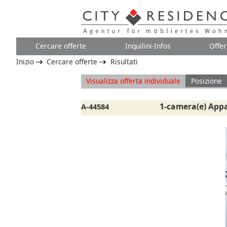
Cercare offerte
Inquilini-Infos
Offer
Inizio
Cercare offerte
Risultati
Visualizza offerta individuale
Posizione
1-camera(e) App
A-44584