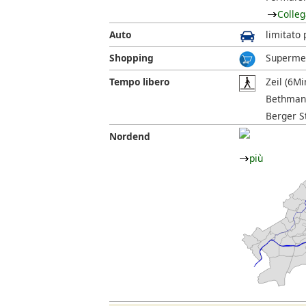
Colleg
Auto
limitato 
Shopping
Supermer
Tempo libero
Zeil (6Mi
Bethmann
Berger St
Nordend
più