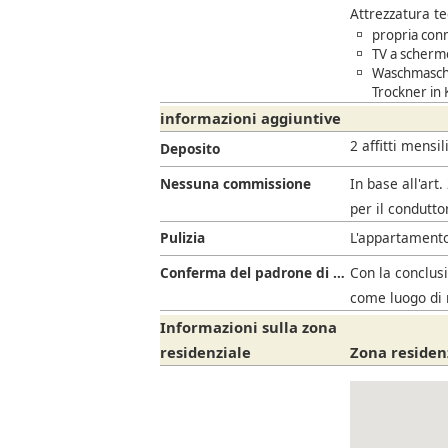
Attrezzatura t
propria con
TV a schermo
Waschmaschi
Trockner in 
informazioni aggiuntive
2 affitti mensil
Deposito
Nessuna commissione
In base all'art
per il condutto
Pulizia
L'appartamento
Conferma del padrone di casa
Con la conclusi
come luogo di 
Informazioni sulla zona
residenziale
Zona residen