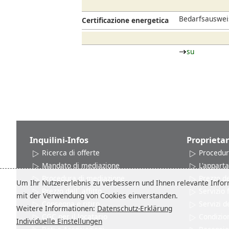
Bedarfsausweis
Certificazione energetica
su
Inquilini-Infos
Proprietar
Ricerca di offerte
Procedur
Mandato di mediazione
L'appart
Procedura di mediazione
Prezzo del
Um Ihr Nutzererlebnis zu verbessern und Ihnen relevante Inform
Prezzo dell´ affitto
Servizio
mit der Verwendung von Cookies einverstanden.
Consegna e ritiro
Servizi d
Weitere Informationen:
Datenschutz-Erklärung
CGC per il locatario
Condizion
Individuelle Einstellungen