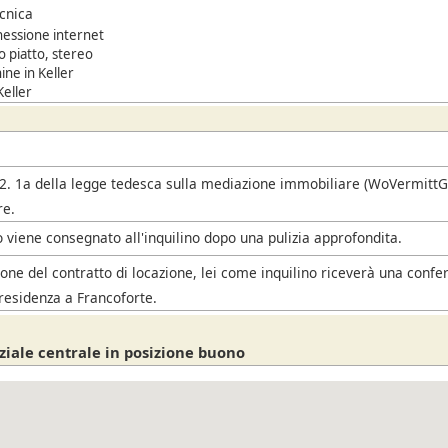
ecnica
nessione internet
 piatto, stereo
ne in Keller
Keller
i
. 2. 1a della legge tedesca sulla mediazione immobiliare (WoVermittG),
re.
 viene consegnato all'inquilino dopo una pulizia approfondita.
one del contratto di locazione, lei come inquilino riceverà una confe
residenza a Francoforte.
ziale centrale in posizione buono