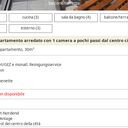
balcone/terrazza
cucina (3)
sala da bagno (4)
balcone/terra
esterno (3)
rtamento arredato con 1 camera a pochi passi dal centro ci
ppartamento, 30m²
net/GEZ e monatl. Reinigungsservice
us
chenette
n disponibile
rt-Nordend
Anlage
t del centro della città