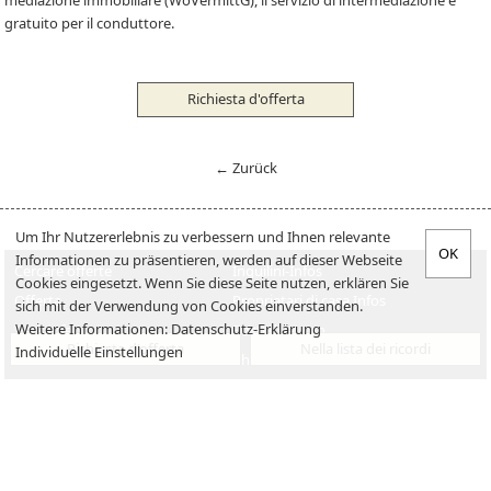
mediazione immobiliare (WoVermittG), il servizio di intermediazione è
gratuito per il conduttore.
Richiesta d'offerta
← Zurück
Um Ihr Nutzererlebnis zu verbessern und Ihnen relevante
Informationen zu präsentieren, werden auf dieser Webseite
Cercare offerte
Inquilini-Infos
Cookies eingesetzt. Wenn Sie diese Seite nutzen, erklären Sie
Offerta
Proprietari di casa Infos
sich mit der Verwendung von Cookies einverstanden.
Weitere Informationen:
Datenschutz-Erklärung
Verkaufen
Posti di lavoro
Richiesta d'offerta
Nella lista dei ricordi
Individuelle Einstellungen
Vendita
Chi siamo
Impressum
Datenschutzerklärung
Contatto