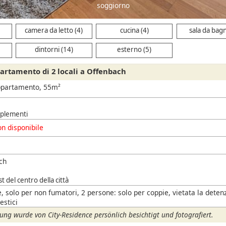
camera da letto
camera da letto (4)
cucina (4)
sala da bagn
dintorni (14)
esterno (5)
rtamento di 2 locali a Offenbach
ppartamento, 55m²
pplementi
n disponibile
ch
t del centro della città
, solo per non fumatori, 2 persone: solo per coppie, vietata la deten
estici
ng wurde von City-Residence persönlich besichtigt und fotografiert.