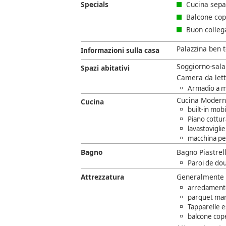
Specials
Cucina sepa
Balcone cop
Buon colleg
Palazzina ben 
Informazioni sulla casa
Soggiorno-sala
Spazi abitativi
Camera da lett
Armadio a m
Cucina Modern
Cucina
built-in mob
Piano cottur
lavastoviglie
macchina per
Bagno
Bagno Piastrel
Paroi de do
Attrezzatura
Generalmente
arredamento
parquet ma
Tapparelle 
balcone cope