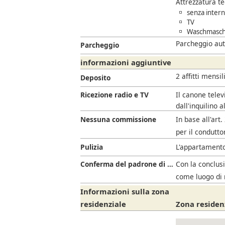
Attrezzatura t
senza inter
TV
Waschmasch
Parcheggio aut
Parcheggio
informazioni aggiuntive
2 affitti mensil
Deposito
Ricezione radio e TV
Il canone telev
dall'inquilino a
Nessuna commissione
In base all'art
per il condutto
Pulizia
L'appartamento
Conferma del padrone di casa
Con la conclusi
come luogo di 
Informazioni sulla zona
residenziale
Zona residen