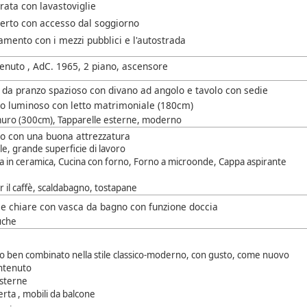
rata con lavastoviglie
erto con accesso dal soggiorno
amento con i mezzi pubblici e l'autostrada
tenuto , AdC. 1965, 2 piano, ascensore
 da pranzo spazioso con divano ad angolo e tavolo con sedie
o luminoso con letto matrimoniale (180cm)
uro (300cm), Tapparelle esterne, moderno
o con una buona attrezzatura
ile, grande superficie di lavoro
a in ceramica, Cucina con forno, Forno a microonde, Cappa aspirante
 il caffè, scaldabagno, tostapane
le chiare con vasca da bagno con funzione doccia
uche
 ben combinato nella stile classico-moderno, con gusto, come nuovo
ntenuto
esterne
rta , mobili da balcone