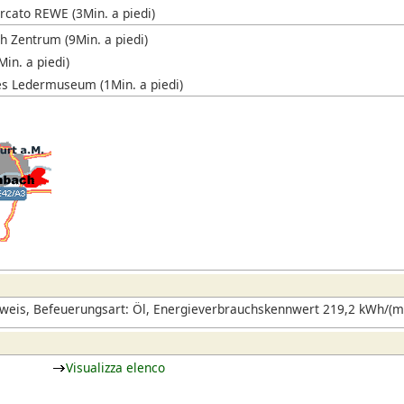
cato REWE (3Min. a piedi)
h Zentrum (9Min. a piedi)
in. a piedi)
s Ledermuseum (1Min. a piedi)
eis, Befeuerungsart: Öl, Energieverbrauchskennwert 219,2 kWh/(m²
Visualizza elenco