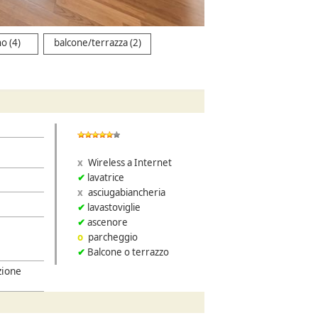
o (4)
balcone/terrazza (2)
Wireless a Internet
lavatrice
asciugabiancheria
lavastoviglie
ascenore
parcheggio
Balcone o terrazzo
zione