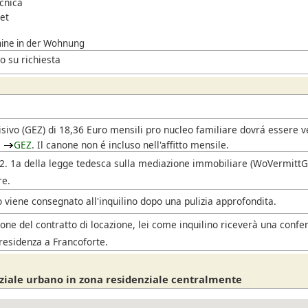
ecnica
net
ine in der Wohnung
o su richiesta
i
isivo
(GEZ)
di 18,36 Euro mensili pro nucleo familiare dovrá essere 
l
GEZ
. Il canone non é incluso nell'affitto mensile.
. 2. 1a della legge tedesca sulla mediazione immobiliare (WoVermittG),
re.
 viene consegnato all'inquilino dopo una pulizia approfondita.
one del contratto di locazione, lei come inquilino riceverà una confe
residenza a Francoforte.
ziale urbano in zona residenziale centralmente