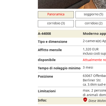
Panoramica
soggiorno (5)
corridoio (3)
corridoio (2)
A-44008
Moderno appa
2-camera(e) A
Tipo e dimensione
1,320 EUR
Affitto mensile
incluso costi su
disponibile
Attualmente no
3 mesi
Tempo di noleggio minimo
63067 Offenba
Posizione
Berliner Str.
ca. 3.6km sud-es
max. 2 persone
Limitazioni
di animali dom
Infos:
Diese Wohnu