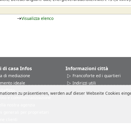
Visualizza elenco
i di casa Infos
Informazioni città
a di mediazione
Francoforte ed i quartieri
amento ideale
Indirizzi utili
laffitto
ationen zu präsentieren, werden auf dieser Webseite Cookies einges
 foto e commercializzazione
ella nostra agenzia
i generali per proprietari
ne clienti
Colofone