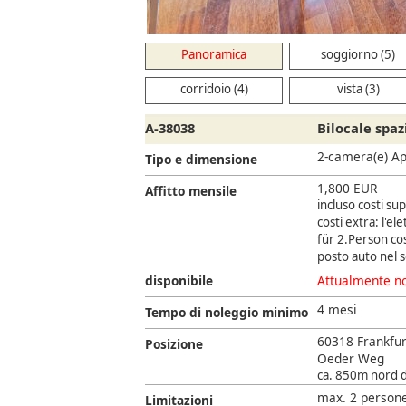
Panoramica
soggiorno (5)
corridoio (4)
vista (3)
A-38038
Bilocale spa
2-camera(e) A
Tipo e dimensione
1,800 EUR
Affitto mensile
incluso costi su
costi extra: l'ele
für 2.Person cos
posto auto nel
disponibile
Attualmente no
4 mesi
Tempo di noleggio minimo
60318 Frankfu
Posizione
Oeder Weg
ca. 850m nord de
max. 2 persone,
Limitazioni