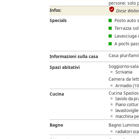
persone: solo 
Infos:
Diese Wohnu
Specials
Posto auto 
Terrazza so
Lavasciuga 
A pochi pass
Casa plurifamil
Informazioni sulla casa
Soggiorno-sala
Spazi abitativi
Scrivania
Camera da let
Armadio (10
Cucina Spazios
Cucina
tavolo da pr
Piano cottur
lavastoviglie
macchina per
Bagno
Bagno Luminos
radiatori sca