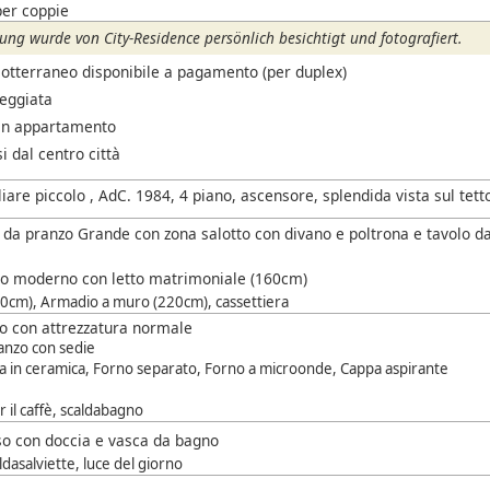
per coppie
ng wurde von City-Residence persönlich besichtigt und fotografiert.
sotterraneo disponibile a pagamento (per duplex)
leggiata
in appartamento
i dal centro città
iare piccolo , AdC. 1984, 4 piano, ascensore, splendida vista sul tett
 da pranzo Grande con zona salotto con divano e poltrona e tavolo d
to moderno con letto matrimoniale (160cm)
0cm), Armadio a muro (220cm), cassettiera
o con attrezzatura normale
anzo con sedie
a in ceramica, Forno separato, Forno a microonde, Cappa aspirante
 il caffè, scaldabagno
o con doccia e vasca da bagno
ldasalviette, luce del giorno