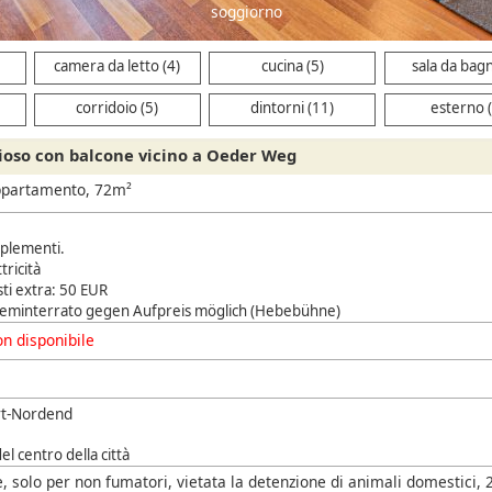
camera da letto
camera da letto (4)
cucina (5)
sala da bagn
corridoio (5)
dintorni (11)
esterno (
zioso con balcone vicino a Oeder Weg
ppartamento, 72m²
pplementi.
ttricità
ti extra: 50 EUR
 seminterrato gegen Aufpreis möglich (Hebebühne)
n disponibile
rt-Nordend
l centro della città
 solo per non fumatori, vietata la detenzione di animali domestici, 