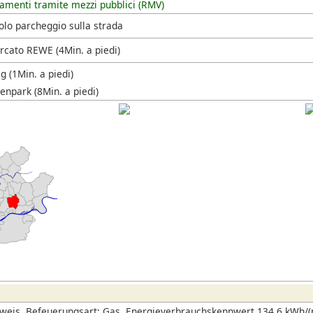
amenti tramite mezzi pubblici (RMV)
olo parcheggio sulla strada
cato REWE (4Min. a piedi)
 (1Min. a piedi)
enpark (8Min. a piedi)
eis, Befeuerungsart: Gas, Energieverbrauchskennwert 134,6 kWh/(m