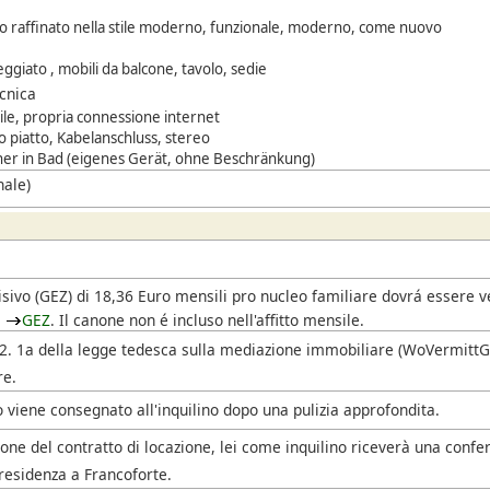
 raffinato nella stile moderno, funzionale, moderno, come nuovo
eggiato , mobili da balcone, tavolo, sedie
ecnica
bile, propria connessione internet
o piatto,
Kabelanschluss, stereo
er in Bad (eigenes Gerät, ohne Beschränkung)
nale)
i
isivo
(GEZ)
di 18,36 Euro mensili pro nucleo familiare dovrá essere 
l
GEZ
. Il canone non é incluso nell'affitto mensile.
. 2. 1a della legge tedesca sulla mediazione immobiliare (WoVermittG),
re.
 viene consegnato all'inquilino dopo una pulizia approfondita.
one del contratto di locazione, lei come inquilino riceverà una confe
residenza a Francoforte.