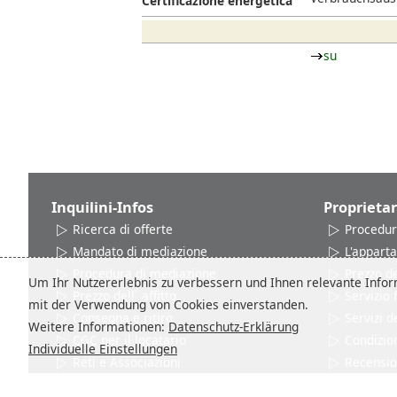
Certificazione energetica
su
Inquilini-Infos
Proprietar
Ricerca di offerte
Procedur
Mandato di mediazione
L'appart
Procedura di mediazione
Prezzo del
Um Ihr Nutzererlebnis zu verbessern und Ihnen relevante Inform
Prezzo dell´ affitto
Servizio
mit der Verwendung von Cookies einverstanden.
Consegna e ritiro
Servizi d
Weitere Informationen:
Datenschutz-Erklärung
CGC per il locatario
Condizion
Individuelle Einstellungen
Reti e Associazioni
Recensio
Contatto
Contatto