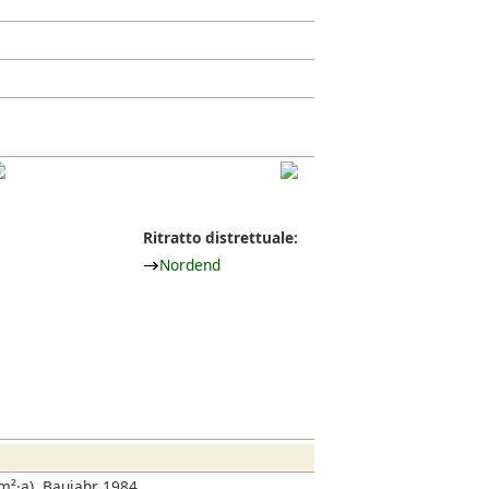
Ritratto distrettuale:
Nordend
²·a), Baujahr 1984