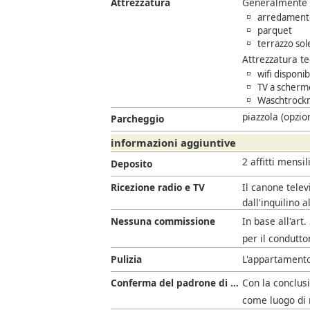
Attrezzatura
Generalmente
arredamento
parquet
terrazzo sol
Attrezzatura t
wifi disponi
TV a scherm
Waschtrockn
piazzola (opzio
Parcheggio
informazioni aggiuntive
2 affitti mensil
Deposito
Ricezione radio e TV
Il canone telev
dall'inquilino a
Nessuna commissione
In base all'art
per il condutto
Pulizia
L'appartamento
Conferma del padrone di casa
Con la conclusi
come luogo di 