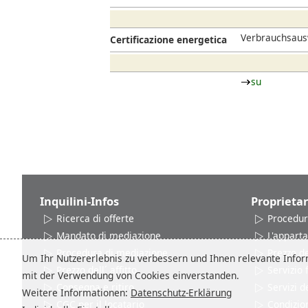
Verbrauchsausw
Certificazione energetica
su
Inquilini-Infos
Proprietar
Ricerca di offerte
Procedur
Mandato di mediazione
L'appart
Procedura di mediazione
Prezzo del
Um Ihr Nutzererlebnis zu verbessern und Ihnen relevante Inform
Prezzo dell´ affitto
Servizio
mit der Verwendung von Cookies einverstanden.
Consegna e ritiro
Servizi d
Weitere Informationen:
Datenschutz-Erklärung
CGC per il locatario
Condizion