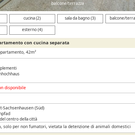
balcone/terrazza
cucina (2)
sala da bagno (3)
balcone/terra
esterno (4)
artamento con cucina separata
ppartamento, 42m²
pplementi
nhochhaus
n disponibile
t-Sachsenhausen (Süd)
npfad
del centro della città
, solo per non fumatori, vietata la detenzione di animali domestici