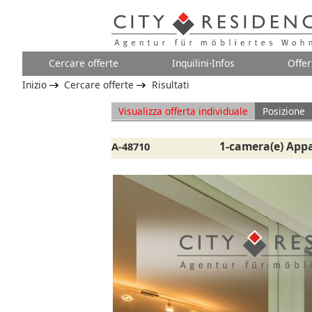
Cercare offerte
Inquilini-Infos
Offer
Inizio
Cercare offerte
Risultati
Visualizza offerta individuale
Posizione
1-camera(e) Appa
A-48710