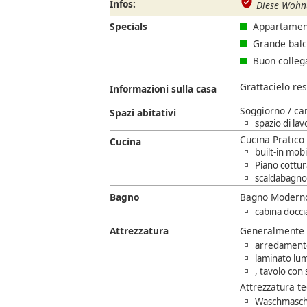
Infos:
Diese Wohnu
Specials
Appartamen
Grande bal
Buon colleg
Grattacielo re
Informazioni sulla casa
Soggiorno / ca
Spazi abitativi
spazio di la
Cucina Pratico
Cucina
built-in mobi
Piano cottur
scaldabagno
Bagno
Bagno Modern
cabina doccia
Attrezzatura
Generalmente
arredament
laminato lu
, tavolo con
Attrezzatura t
Waschmaschi