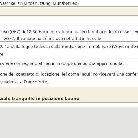
 Waschkeller (Mitbenutzung, Münzbetrieb)
i
isivo
(GEZ)
di 18,36 Euro mensili pro nucleo familiare dovrá essere 
l
GEZ
. Il canone non é incluso nell'affitto mensile.
. 2. 1a della legge tedesca sulla mediazione immobiliare (WoVermittG),
re.
 viene consegnato all'inquilino dopo una pulizia approfondita.
one del contratto di locazione, lei come inquilino riceverà una confe
residenza a Francoforte.
ziale tranquillo in posizione buono