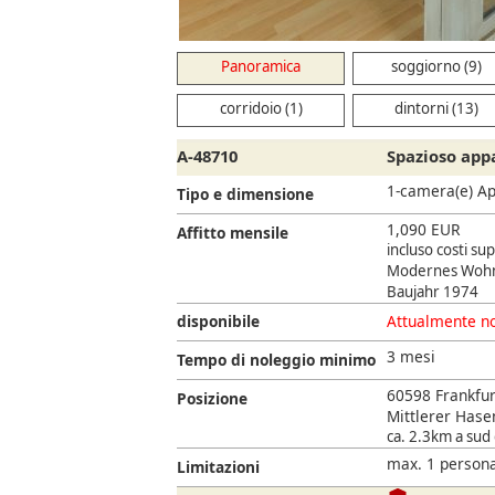
Panoramica
soggiorno (9)
corridoio (1)
dintorni (13)
A-48710
Spazioso app
1-camera(e) A
Tipo e dimensione
1,090 EUR
Affitto mensile
incluso costi su
Modernes Woh
Baujahr 1974
disponibile
Attualmente no
3 mesi
Tempo di noleggio minimo
60598 Frankfur
Posizione
Mittlerer Hase
ca. 2.3km a sud 
max. 1 persona
Limitazioni