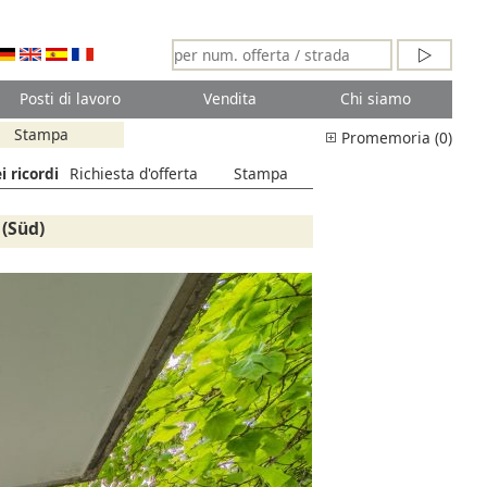
Posti di lavoro
Vendita
Chi siamo
Stampa
Promemoria (0)
i ricordi
Richiesta d'offerta
Stampa
(Süd)