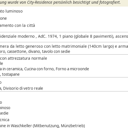
ng wurde von City-Residence persönlich besichtigt und fotografiert.
to luminoso
cone
amento con la città
sidenziale moderno , AdC. 1974, 1 piano (globale 8 pavimenti), ascen
mera da letto generoso con letto matrimoniale (140cm largo) e arma
voro, cassettone, divano, tavolo con sedie
 con attrezzatura normale
le
a in ceramica, Cucina con forno, Forno a microonde
, tostapane
o
, Divisorio di vetro reale
o
minoso
 sedie
ecnica
ne in Waschkeller (Mitbenutzung, Münzbetrieb)