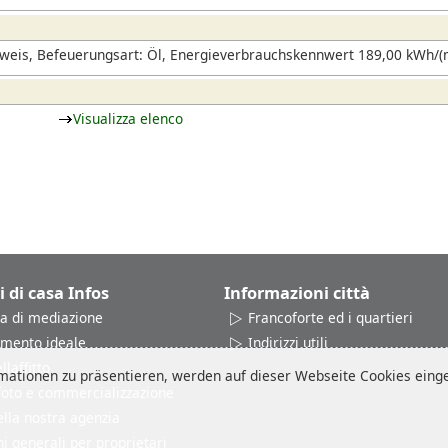
eis, Befeuerungsart: Öl, Energieverbrauchskennwert 189,00 kWh/(m
Visualizza elenco
i di casa Infos
Informazioni città
a di mediazione
Francoforte ed i quartieri
amento ideale
Indirizzi utili
laffitto
ationen zu präsentieren, werden auf dieser Webseite Cookies einges
 foto e commercializzazione
ella nostra agenzia
i generali per proprietari