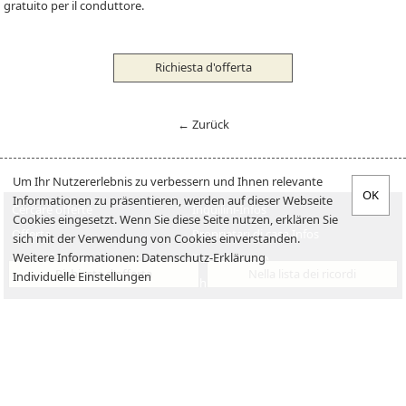
gratuito per il conduttore.
Richiesta d'offerta
← Zurück
Um Ihr Nutzererlebnis zu verbessern und Ihnen relevante
Informationen zu präsentieren, werden auf dieser Webseite
Cercare offerte
Inquilini-Infos
Cookies eingesetzt. Wenn Sie diese Seite nutzen, erklären Sie
Offerta
Proprietari di casa Infos
sich mit der Verwendung von Cookies einverstanden.
Weitere Informationen:
Datenschutz-Erklärung
Verkaufen
Posti di lavoro
Richiesta d'offerta
Nella lista dei ricordi
Individuelle Einstellungen
Vendita
Chi siamo
Impressum
Datenschutzerklärung
Contatto