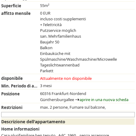
55m²
Superficie
0 EUR
affitto mensile
incluso costi supplementi
+ l'elettricità
Putzservice möglich
san. Mehrfamilienhaus
Baujahr 50
Balkon
Einbauküche mit
Spülmaschine/Waschmaschine/Microwelle
Tageslichtwannenbad
Parkett
disponibile
Attualmente non disponibile
3 mesi
Min. Periodo di affitto
60316 Frankfurt-Nordend
Posizione
Günthersburgallee
aprire in una nuova scheda
max. 2 persone, Fumare sul balcone,
Restrizioni
Descrizione dell'appartamento
Home informazioni
Casa plurifamiliare ben tenuto , AdC. 1960, , senza ascensore