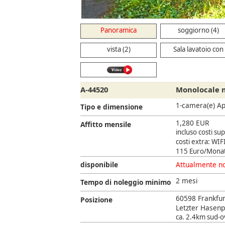
Panoramica
soggiorno (4)
vista (2)
Sala lavatoio con
lavatrice (1)
A-44520
Monolocale m
1-camera(e) A
Tipo e dimensione
1,280 EUR
Affitto mensile
incluso costi su
costi extra: WIFI
115 Euro/Monat
disponibile
Attualmente no
2 mesi
Tempo di noleggio minimo
60598 Frankfur
Posizione
Letzter Hasenp
ca. 2.4km sud-ov