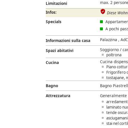
max. 2 persone
Limitazioni
Infos:
Diese Wohnu
Specials
Appartament
A pochi pas
Palazzina , AdC
Informazioni sulla casa
Soggiorno / ca
Spazi abitativi
poltrona
Cucina dispens
Cucina
Piano cottu
Frigorifero
tostapane, 
Bagno
Bagno Piastrel
Attrezzatura
Generalmente
arredamento
laminato nu
tende oscur
asciugamani 
stai nel cort