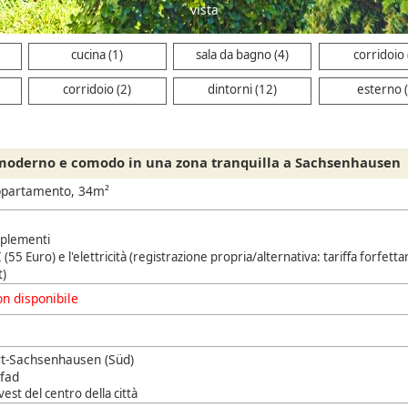
vista
cucina (1)
sala da bagno (4)
corridoio 
corridoio (2)
dintorni (12)
esterno (
oderno e comodo in una zona tranquilla a Sachsenhausen
ppartamento, 34m²
pplementi
 (55 Euro) e l'elettricità (registrazione propria/alternativa: tariffa forfettar
)
n disponibile
t-Sachsenhausen (Süd)
fad
est del centro della città