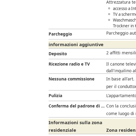
Attrezzatura t
accesso a In
TV a schermo
Waschmaschi
Trockner in
Parcheggio aut
Parcheggio
informazioni aggiuntive
2 affitti mensil
Deposito
Ricezione radio e TV
Il canone telev
dall'inquilino a
Nessuna commissione
In base all'art
per il condutto
Pulizia
L'appartamento
Conferma del padrone di casa
Con la conclusi
come luogo di 
Informazioni sulla zona
residenziale
Zona residenz