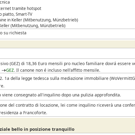
ecnica
ternet tramite hotspot
 piatto, Smart-TV
ne in Keller (Mitbenutzung, Münzbetrieb)
 Keller (Mitbenutzung, Münzbetrieb)
o su richiesta
i
isivo
(GEZ)
di 18,36 Euro mensili pro nucleo familiare dovrá essere 
l
GEZ
. Il canone non é incluso nell'affitto mensile.
. 2. 1a della legge tedesca sulla mediazione immobiliare (WoVermittG),
re.
 viene consegnato all'inquilino dopo una pulizia approfondita.
one del contratto di locazione, lei come inquilino riceverà una confe
residenza a Francoforte.
iale bello in posizione tranquillo