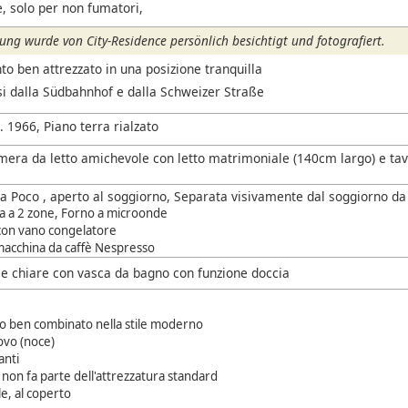
, solo per non fumatori,
ng wurde von City-Residence persönlich besichtigt und fotografiert.
o ben attrezzato in una posizione tranquilla
si dalla Südbahnhof e dalla Schweizer Straße
. 1966, Piano terra rialzato
mera da letto amichevole con letto matrimoniale (140cm largo) e tav
a Poco , aperto al soggiorno, Separata visivamente dal soggiorno d
ra a 2 zone, Forno a microonde
 con vano congelatore
macchina da caffè Nespresso
le chiare con vasca da bagno con funzione doccia
 ben combinato nella stile moderno
ovo (noce)
anti
non fa parte dell'attrezzatura standard
ile, al coperto