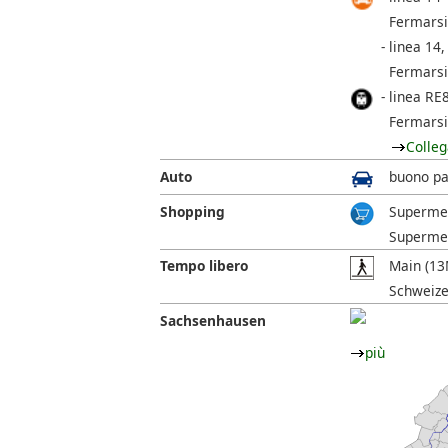
Fermarsi
linea 14,
Fermarsi
linea RE
Fermarsi
Colleg
Auto
buono pa
Shopping
Supermerc
Supermer
Tempo libero
Main (13M
Schweizer
Sachsenhausen
più