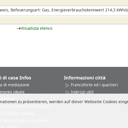
eis, Befeuerungsart: Gas, Energieverbrauchskennwert 214,3 kWh/(m
Visualizza elenco
i di casa Infos
Informazioni città
a di mediazione
Francoforte ed i quartieri
amento ideale
Indirizzi utili
laffitto
ationen zu präsentieren, werden auf dieser Webseite Cookies einges
 foto e commercializzazione
ella nostra agenzia
i generali per proprietari
ne clienti