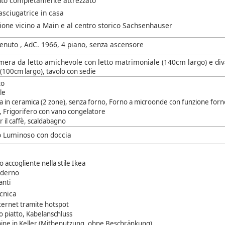
to completamente attrezzato
asciugatrice in casa
ione vicino a Main e al centro storico Sachsenhauser
tenuto , AdC. 1966, 4 piano, senza ascensore
mera da letto amichevole con letto matrimoniale (140cm largo) e di
(100cm largo), tavolo con sedie
to
le
a in ceramica (2 zone), senza forno, Forno a microonde con funzione forn
e, Frigorifero con vano congelatore
 il caffè, scaldabagno
o Luminoso con doccia
accogliente nella stile Ikea
oderno
anti
ecnica
ternet tramite hotspot
o piatto,
Kabelanschluss
ne in Keller (Mitbenutzung, ohne Beschränkung)