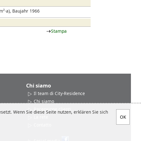
²·a), Baujahr 1966
Stampa
Chi siamo
Il team di City-Residence
Chi siamo
Recensione clienti
etzt. Wenn Sie diese Seite nutzen, erklären Sie sich
La rete
Contatto
Social media