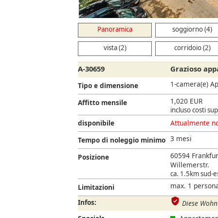
Panoramica
soggiorno (4)
vista (2)
corridoio (2)
A-30659
Grazioso app
1-camera(e) A
Tipo e dimensione
1,020 EUR
Affitto mensile
incluso costi su
disponibile
Attualmente no
3 mesi
Tempo di noleggio minimo
60594 Frankfu
Posizione
Willemerstr.
ca. 1.5km sud-es
max. 1 persona
Limitazioni
Infos:
Diese Wohnu