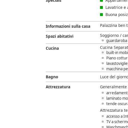
Specials
Appartamen
Lavatrice e 
Buona posiz
Palazzina ben 
Informazioni sulla casa
Soggiorno / ca
Spazi abitativi
guardaroba 
Cucina Separa
Cucina
built-in mobi
Piano cottur
lavastovigli
macchina per
Bagno
Luce del giorn
Attrezzatura
Generalmente
arredamento 
laminato m
tende oscur
Attrezzatura t
accesso a In
TV a scherm
Waschmaschi