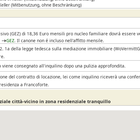
 Keller (Mitbenutzung, ohne Beschränkung)
i
isivo
(GEZ)
di 18,36 Euro mensili pro nucleo familiare dovrá essere 
l
GEZ
. Il canone non é incluso nell'affitto mensile.
. 2. 1a della legge tedesca sulla mediazione immobiliare (WoVermittG),
re.
 viene consegnato all'inquilino dopo una pulizia approfondita.
one del contratto di locazione, lei come inquilino riceverà una confe
residenza a Francoforte.
iale città-vicino in zona residenziale tranquillo