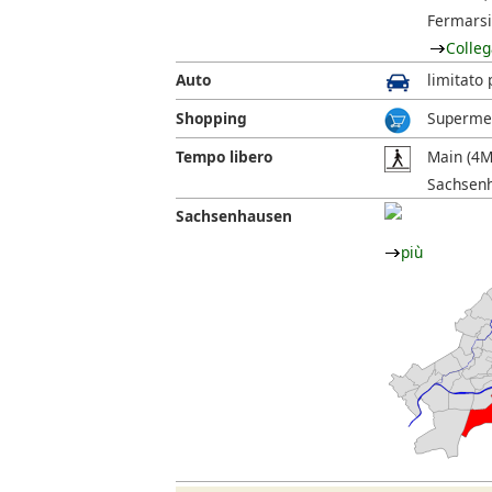
Fermarsi
Colleg
Auto
limitato 
Shopping
Supermer
Tempo libero
Main (4Mi
Sachsenha
Sachsenhausen
più