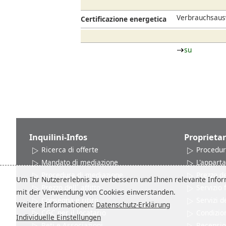
Verbrauchsausw
Certificazione energetica
su
Inquilini-Infos
Proprietar
Ricerca di offerte
Procedur
Mandato di mediazione
L'appart
Procedura di mediazione
Prezzo del
Um Ihr Nutzererlebnis zu verbessern und Ihnen relevante Inform
Prezzo dell´ affitto
Servizio
mit der Verwendung von Cookies einverstanden.
Consegna e ritiro
Servizi d
Weitere Informationen:
Datenschutz-Erklärung
CGC per il locatario
Condizion
Individuelle Einstellungen
Reti e Associazioni
Recensio