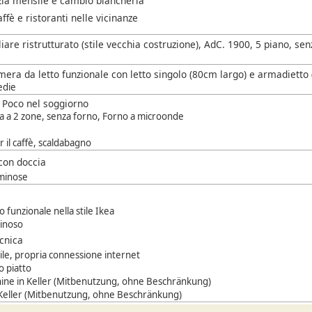
izia mensile e cambio biancheria
fè e ristoranti nelle vicinanze
iare ristrutturato (stile vecchia costruzione), AdC. 1900, 5 piano, 
mera da letto funzionale con letto singolo (80cm largo) e armadietto
edie
a Poco nel soggiorno
a a 2 zone, senza forno, Forno a microonde
 il caffè, scaldabagno
con doccia
uminose
funzionale nella stile Ikea
inoso
ecnica
bile, propria connessione internet
o piatto
ne in Keller (Mitbenutzung, ohne Beschränkung)
 Keller (Mitbenutzung, ohne Beschränkung)