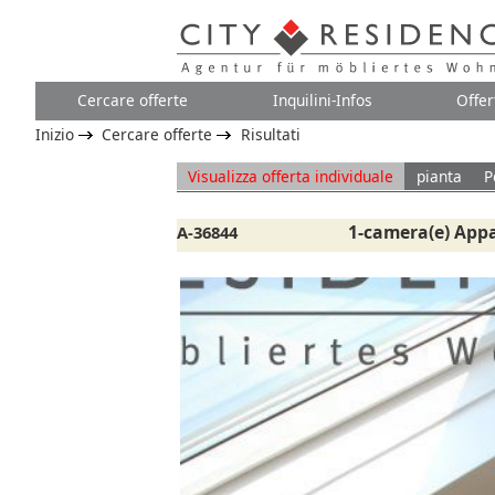
Cercare offerte
Inquilini-Infos
Offer
Inizio
Cercare offerte
Risultati
Visualizza offerta individuale
pianta
P
1-camera(e) App
A-36844