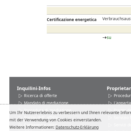
Verbrauchsausw
Certificazione energetica
su
Inquilini-Infos
Proprietar
Ricerca di offerte
Procedur
Mandato di mediazione
L'appart
Procedura di mediazione
Prezzo del
Um Ihr Nutzererlebnis zu verbessern und Ihnen relevante Inform
Prezzo dell´ affitto
Servizio
mit der Verwendung von Cookies einverstanden.
Consegna e ritiro
Servizi d
Weitere Informationen:
Datenschutz-Erklärung