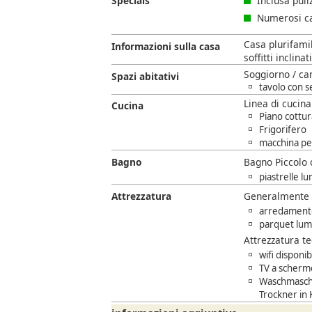
Specials
Inclusa pul
Numerosi caf
Casa plurifamil
Informazioni sulla casa
soffitti inclinati
Soggiorno / ca
Spazi abitativi
tavolo con s
Linea di cucin
Cucina
Piano cottur
Frigorifero
macchina per
Bagno
Bagno Piccolo 
piastrelle l
Attrezzatura
Generalmente
arredamento 
parquet lum
Attrezzatura t
wifi disponi
TV a scherm
Waschmaschi
Trockner in