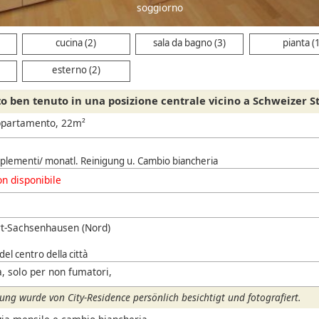
cucina (2)
sala da bagno (3)
pianta (
esterno (2)
 ben tenuto in una posizione centrale vicino a Schweizer S
ppartamento, 22m²
upplementi/ monatl. Reinigung u. Cambio biancheria
n disponibile
rt-Sachsenhausen (Nord)
del centro della città
, solo per non fumatori,
ng wurde von City-Residence persönlich besichtigt und fotografiert.