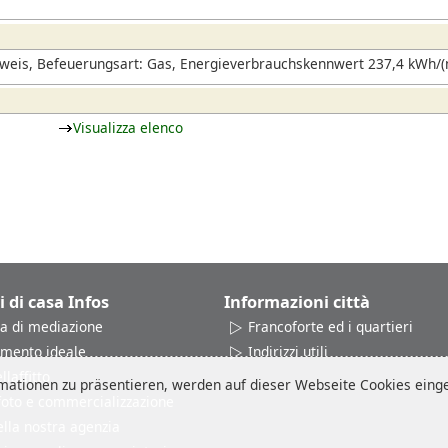
eis, Befeuerungsart: Gas, Energieverbrauchskennwert 237,4 kWh/(m
Visualizza elenco
i di casa Infos
Informazioni città
a di mediazione
Francoforte ed i quartieri
amento ideale
Indirizzi utili
laffitto
ationen zu präsentieren, werden auf dieser Webseite Cookies einges
 foto e commercializzazione
ella nostra agenzia