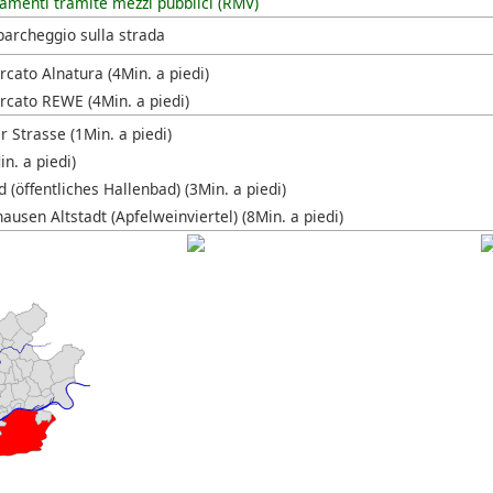
amenti tramite mezzi pubblici (RMV)
parcheggio sulla strada
cato Alnatura (4Min. a piedi)
cato REWE (4Min. a piedi)
 Strasse (1Min. a piedi)
n. a piedi)
 (öffentliches Hallenbad) (3Min. a piedi)
usen Altstadt (Apfelweinviertel) (8Min. a piedi)