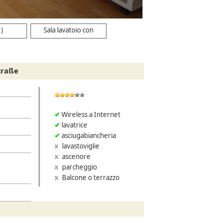
cucina
1)
Sala lavatoio con
lavatrice (4)
traße
Wireless a Internet
lavatrice
asciugabiancheria
lavastoviglie
ascenore
parcheggio
Balcone o terrazzo