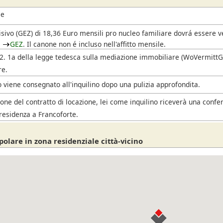
le
isivo
(GEZ)
di 18,36 Euro mensili pro nucleo familiare dovrá essere 
l
GEZ
. Il canone non é incluso nell'affitto mensile.
. 2. 1a della legge tedesca sulla mediazione immobiliare (WoVermittG),
re.
 viene consegnato all'inquilino dopo una pulizia approfondita.
one del contratto di locazione, lei come inquilino riceverà una confe
residenza a Francoforte.
olare in zona residenziale città-vicino