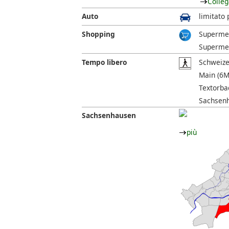
Colleg
Auto
limitato 
Shopping
Supermer
Supermer
Tempo libero
Schweizer
Main (6Mi
Textorbad
Sachsenha
Sachsenhausen
più