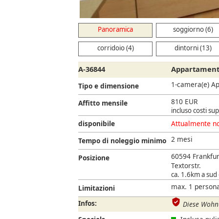
soggiorno
Panoramica
soggiorno (6)
corridoio (4)
dintorni (13)
A-36844
Appartamento
1-camera(e) A
Tipo e dimensione
810 EUR
Affitto mensile
incluso costi s
disponibile
Attualmente no
2 mesi
Tempo di noleggio minimo
60594 Frankfu
Posizione
Textorstr.
ca. 1.6km a sud 
max. 1 persona
Limitazioni
Infos:
Diese Wohnu