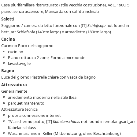
Casa plurifamiliare ristrutturato (stile vecchia costruzione), AdC. 1900, 5
piano, senza ascensore, Mansarda con soffitti inclinati
Salotti
Soggiorno / camera da letto funzionale con
[IT]
Schlafsofa
not found in
bett_arr
Schlafsofa (140cm largo) e armadietto (180cm largo)
Cucina
Cucinino Poco nel soggiorno
cucinino
Piano cottura a 2 zone, Forno a microonde
lavastoviglie
Bagno
Luce del giorno Piastrelle chiare con vasca da bagno
Attrezzatura
Generalmente
arredamento moderno nella stile Ikea
parquet mantenuto
Attrezzatura tecnica
propria connessione internet
TV a schermo piatto,
[IT]
Kabelanschluss
not found in empfangsart_arr
Kabelanschluss
Waschmaschine in Keller (Mitbenutzung, ohne Beschränkung)