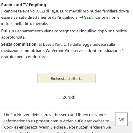
Radio- und TV-Empfang
Il canone televisivo
(GEZ)
di 18,36 Euro mensili pro nucleo familiare dovrá
essere versato direttamente dall'inquilino al
GEZ
. Il canone non é
incluso nell'affitto mensile.
Pulizia
L'appartamento viene consegnato all'inquilino dopo una pulizia
approfondita.
Senza commissioni
In base all'art. 2. 1a della legge tedesca sulla
mediazione immobiliare (WoVermittG), il servizio di intermediazione è
gratuito per il conduttore.
Richiesta d'offerta
← Zurück
Um Ihr Nutzererlebnis zu verbessern und Ihnen relevante
Informationen zu präsentieren, werden auf dieser Webseite
Cercare offerte
Inquilini-Infos
Cookies eingesetzt. Wenn Sie diese Seite nutzen, erklären Sie