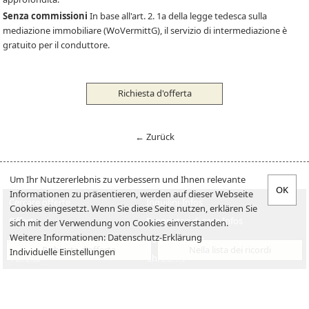
Senza commissioni
In base all'art. 2. 1a della legge tedesca sulla
mediazione immobiliare (WoVermittG), il servizio di intermediazione è
gratuito per il conduttore.
Richiesta d'offerta
← Zurück
Um Ihr Nutzererlebnis zu verbessern und Ihnen relevante
Informationen zu präsentieren, werden auf dieser Webseite
Cercare offerte
Inquilini-Infos
Cookies eingesetzt. Wenn Sie diese Seite nutzen, erklären Sie
Offerta
Proprietari di casa Infos
sich mit der Verwendung von Cookies einverstanden.
Weitere Informationen:
Datenschutz-Erklärung
Verkaufen
Posti di lavoro
Richiesta d'offerta
Nella lista dei ricordi
Individuelle Einstellungen
Vendita
Chi siamo
Impressum
Datenschutzerklärung
Contatto