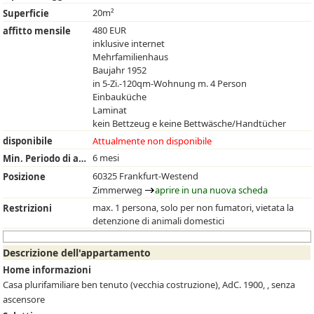
20m²
Superficie
480 EUR
affitto mensile
inklusive internet
Mehrfamilienhaus
Baujahr 1952
in 5-Zi.-120qm-Wohnung m. 4 Person
Einbauküche
Laminat
kein Bettzeug e keine Bettwäsche/Handtücher
disponibile
Attualmente non disponibile
6 mesi
Min. Periodo di affitto
60325 Frankfurt-Westend
Posizione
Zimmerweg
aprire in una nuova scheda
max. 1 persona, solo per non fumatori, vietata la
Restrizioni
detenzione di animali domestici
Descrizione dell'appartamento
Home informazioni
Casa plurifamiliare ben tenuto (vecchia costruzione), AdC. 1900, , senza
ascensore