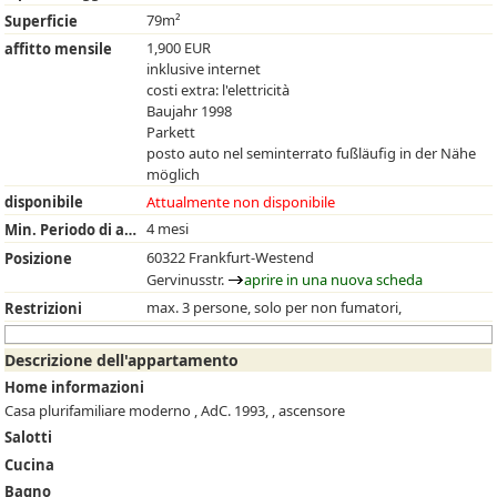
79m²
Superficie
1,900 EUR
affitto mensile
inklusive internet
costi extra: l'elettricità
Baujahr 1998
Parkett
posto auto nel seminterrato fußläufig in der Nähe
möglich
disponibile
Attualmente non disponibile
4 mesi
Min. Periodo di affitto
60322 Frankfurt-Westend
Posizione
Gervinusstr.
aprire in una nuova scheda
max. 3 persone, solo per non fumatori,
Restrizioni
Descrizione dell'appartamento
Home informazioni
Casa plurifamiliare moderno , AdC. 1993, , ascensore
Salotti
Cucina
Bagno