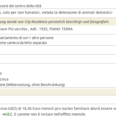
vest del centro della città
, solo per non fumatori, vietata la detenzione di animali domestici
ng wurde von City-Residence persönlich besichtigt und fotografiert.
liare Più vecchio , AdC. 1935, PIANO TERRA
ppartamento di con 1 altre persone
 come camera da letto separata
o
ecnica
ine (Mitbenutzung, ohne Beschränkung)
isivo
(GEZ)
di 18,36 Euro mensili pro nucleo familiare dovrá essere 
l
GEZ
. Il canone non é incluso nell'affitto mensile.