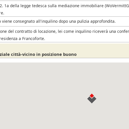
. 2. 1a della legge tedesca sulla mediazione immobiliare (WoVermittG),
re.
 viene consegnato all'inquilino dopo una pulizia approfondita.
one del contratto di locazione, lei come inquilino riceverà una confe
residenza a Francoforte.
iale città-vicino in posizione buono