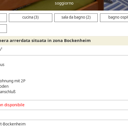
cucina
cucina (3)
sala da bagno (2)
bagno ospit
ra arrerdata situata in zona Bockenheim
m²
aus
Wohnung mit 2P
boden
nanschluß
n disponibile
rt-Bockenheim