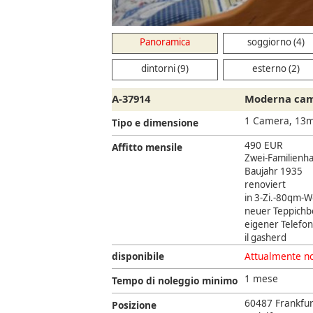
Panoramica
soggiorno (4)
dintorni (9)
esterno (2)
A-37914
Moderna came
1 Camera, 13
Tipo e dimensione
490 EUR
Affitto mensile
Zwei-Familienh
Baujahr 1935
renoviert
in 3-Zi.-80qm-
neuer Teppich
eigener Telefo
il gasherd
disponibile
Attualmente no
1 mese
Tempo di noleggio minimo
60487 Frankfu
Posizione