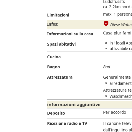
Ludolfusstr.
ca. 2.2km nord-o
max. 1 persona
Limitazioni
Infos:
Diese Wohnu
Casa plurifami
Informazioni sulla casa
in 1locali A
Spazi abitativi
utilizzabile
Cucina
Bagno
Bad
Attrezzatura
Generalmente
arredament
Attrezzatura t
Waschmasch
informazioni aggiuntive
Per accordo
Deposito
Ricezione radio e TV
Il canone telev
dall'inquilino a