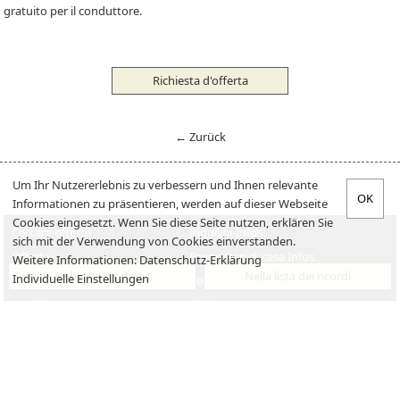
gratuito per il conduttore.
Richiesta d'offerta
← Zurück
Um Ihr Nutzererlebnis zu verbessern und Ihnen relevante
Informationen zu präsentieren, werden auf dieser Webseite
Cookies eingesetzt. Wenn Sie diese Seite nutzen, erklären Sie
Cercare offerte
Inquilini-Infos
sich mit der Verwendung von Cookies einverstanden.
Offerta
Proprietari di casa Infos
Weitere Informationen:
Datenschutz-Erklärung
Richiesta d'offerta
Nella lista dei ricordi
Individuelle Einstellungen
Verkaufen
Posti di lavoro
Vendita
Chi siamo
Impressum
Datenschutzerklärung
Contatto