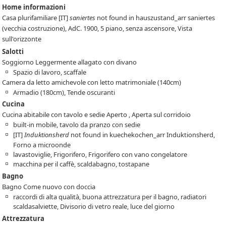
Home informazioni
Casa plurifamiliare
[IT]
saniertes
not found in hauszustand_arr
saniertes
(vecchia costruzione), AdC. 1900, 5 piano, senza ascensore, Vista
sull'orizzonte
Salotti
Soggiorno Leggermente allagato con divano
Spazio di lavoro, scaffale
Camera da letto amichevole con letto matrimoniale (140cm)
Armadio (180cm), Tende oscuranti
Cucina
Cucina abitabile con tavolo e sedie Aperto , Aperta sul corridoio
built-in mobile, tavolo da pranzo con sedie
[IT]
Induktionsherd
not found in kuechekochen_arr
Induktionsherd,
Forno a microonde
lavastoviglie, Frigorifero, Frigorifero con vano congelatore
macchina per il caffè, scaldabagno, tostapane
Bagno
Bagno Come nuovo con doccia
raccordi di alta qualità, buona attrezzatura per il bagno, radiatori
scaldasalviette, Divisorio di vetro reale, luce del giorno
Attrezzatura