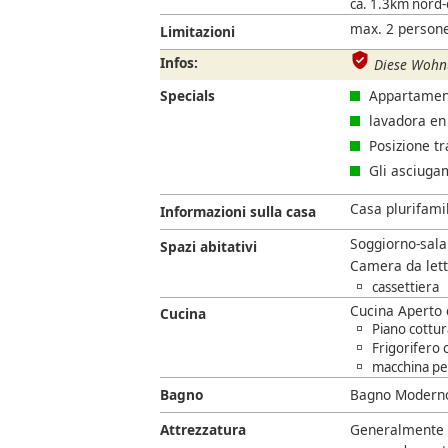
ca. 1.3km nord-o
max. 2 persone
Limitazioni
Infos:
Diese Wohnu
Specials
Appartamen
lavadora en
Posizione tr
Gli asciuga
Casa plurifami
Informazioni sulla casa
Soggiorno-sala
Spazi abitativi
Camera da lett
cassettiera
Cucina Aperto 
Cucina
Piano cottur
Frigorifero
macchina per
Bagno
Bagno Moderno
Attrezzatura
Generalmente