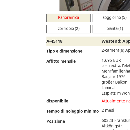
Panoramica
soggiorno (5)
corridoio (2)
pianta (1)
A-45118
Westend: Ap
2-camera(e) A
Tipo e dimensione
1,695 EUR
Affitto mensile
costi extra: l'el
Mehrfamilienha
Baujahr 1976
großer Balkon
Laminat
Essplatz im Wo
disponibile
Attualmente no
2 mesi
Tempo di noleggio minimo
60323 Frankfu
Posizione
Altkönigstr.