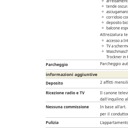
arredamento
tende oscur
asciugamani 
corridoio c
deposito bic
balcone esp
Attrezzatura t
accesso a In
TV a schermo
Waschmasch
Trockner in
Parcheggio aut
Parcheggio
informazioni aggiuntive
2 affitti mensil
Deposito
Ricezione radio e TV
Il canone telev
dall'inquilino a
Nessuna commissione
In base all'art
per il condutto
Pulizia
L'appartamento