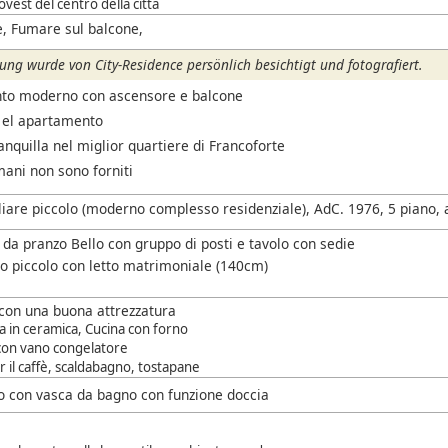
vest del centro della città
, Fumare sul balcone,
ng wurde von City-Residence persönlich besichtigt und fotografiert.
to moderno con ascensore e balcone
 el apartamento
anquilla nel miglior quartiere di Francoforte
mani non sono forniti
liare piccolo (moderno complesso residenziale), AdC. 1976, 5 piano,
 da pranzo Bello con gruppo di posti e tavolo con sedie
o piccolo con letto matrimoniale (140cm)
con una buona attrezzatura
a in ceramica, Cucina con forno
 con vano congelatore
 il caffè, scaldabagno, tostapane
 con vasca da bagno con funzione doccia