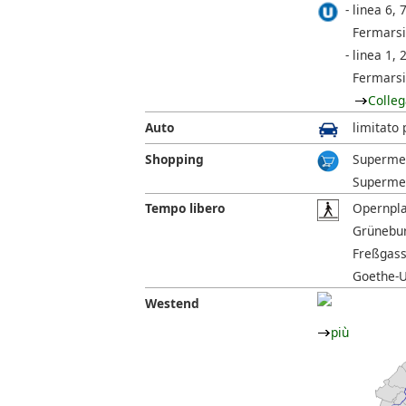
linea 6, 
Fermarsi
linea 1, 2
Fermarsi
Colleg
Auto
limitato 
Shopping
Supermer
Supermer
Tempo libero
Opernplat
Grünebur
Freßgass
Goethe-U
Westend
più