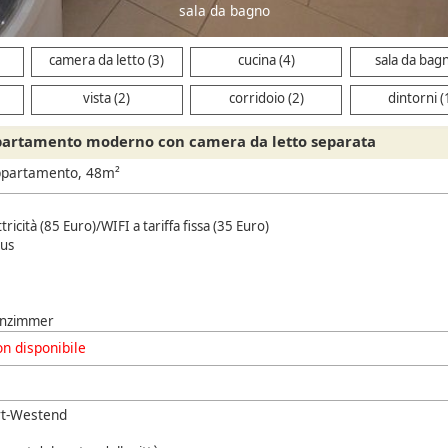
sala da bagno
camera da letto (3)
cucina (4)
sala da bagn
vista (2)
corridoio (2)
dintorni (
partamento moderno con camera da letto separata
ppartamento, 48m²
ettricità (85 Euro)/WIFI a tariffa fissa (35 Euro)
us
hnzimmer
n disponibile
rt-Westend