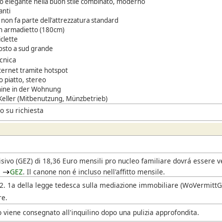
 elegante nella buon stile combinato, moderno
anti
non fa parte dell'attrezzatura standard
on armadietto (180cm)
iclette
osto a sud grande
ecnica
ternet tramite hotspot
 piatto, stereo
ine in der Wohnung
 Keller (Mitbenutzung, Münzbetrieb)
o su richiesta
i
isivo
(GEZ)
di 18,36 Euro mensili pro nucleo familiare dovrá essere 
l
GEZ
. Il canone non é incluso nell'affitto mensile.
. 2. 1a della legge tedesca sulla mediazione immobiliare (WoVermittG),
re.
 viene consegnato all'inquilino dopo una pulizia approfondita.