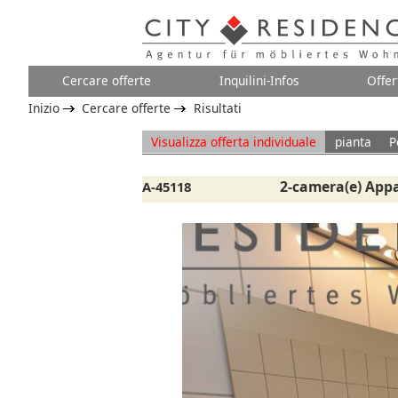
Cercare offerte
Inquilini-Infos
Offer
Inizio
Cercare offerte
Risultati
Visualizza offerta individuale
pianta
P
2-camera(e) App
A-45118