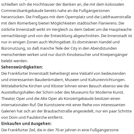
schließen sich die Hochhäuser der Banken an, die mit dem kolossalen
Commerzbankgebäude bereits nahe an die Fußgängerzonen
heranrücken. Die Freßgass mit dem Opernplatz und die Liebfrauenstraße
mit dem Römerberg bieten Möglichkeiten städtischen Flanierens. Die
östliche Innenstadt wirkt im Vergleich zu dem Gebiet um die Hauptwache
vernachlässigt und von der Entwicklung abgeschnitten. Die Innenstadt ist
nur in einigen Zonen auch Wohngebiet. Es dominieren Handel und
Büronutzung, so daß manche Teile der City in den Abendstunden
menschenleer wirken und nur durch Kinobesucher und Kneipengänger
belebt werden.
Sehenswürdigkeiten:
Die Frankfurter Innenstadt beherbergt eine Vielzahl von bedeutenden
und interessanten Baudenkmälern, Museen und Kultureinrichtungen.
Mittelalterliche Kirchen und Klöster lohnen einen Besuch ebenso wie die
Ausstellungshallen der Schirn oder des Museums für Moderne Kunst.
Theater, Oper und die Alte Oper als Konzertgebäude besitzen einen
internationalen Ruf. Die Kunstszene mit einer Reihe von interessanten
Galerien hat sich an der Braubachstraße angesiedelt, nur ein paar Schritte
von Dom und Paulskirche entfernt.
Einkaufen und Ausgehen:
Die Frankfurter Zeil, die in den 70-er Jahren in eine Fußgängerzone