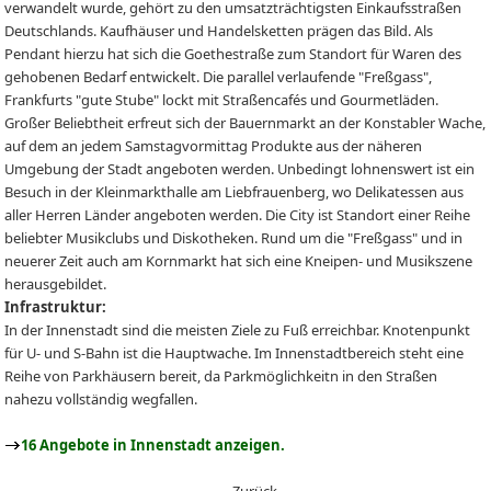
verwandelt wurde, gehört zu den umsatzträchtigsten Einkaufsstraßen
Deutschlands. Kaufhäuser und Handelsketten prägen das Bild. Als
Pendant hierzu hat sich die Goethestraße zum Standort für Waren des
gehobenen Bedarf entwickelt. Die parallel verlaufende "Freßgass",
Frankfurts "gute Stube" lockt mit Straßencafés und Gourmetläden.
Großer Beliebtheit erfreut sich der Bauernmarkt an der Konstabler Wache,
auf dem an jedem Samstagvormittag Produkte aus der näheren
Umgebung der Stadt angeboten werden. Unbedingt lohnenswert ist ein
Besuch in der Kleinmarkthalle am Liebfrauenberg, wo Delikatessen aus
aller Herren Länder angeboten werden. Die City ist Standort einer Reihe
beliebter Musikclubs und Diskotheken. Rund um die "Freßgass" und in
neuerer Zeit auch am Kornmarkt hat sich eine Kneipen- und Musikszene
herausgebildet.
Infrastruktur:
In der Innenstadt sind die meisten Ziele zu Fuß erreichbar. Knotenpunkt
für U- und S-Bahn ist die Hauptwache. Im Innenstadtbereich steht eine
Reihe von Parkhäusern bereit, da Parkmöglichkeitn in den Straßen
nahezu vollständig wegfallen.
16 Angebote in Innenstadt anzeigen.