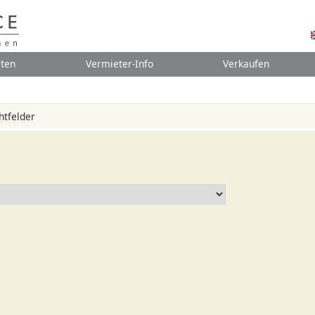
ten
Vermieter-Info
Verkaufen
chtfelder