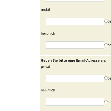
mobil
b
beruflich
b
Geben Sie bitte eine Email-Adresse an.
privat
b
beruflich
b