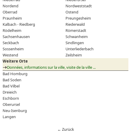
Nordend
Nordweststadt
Oberrad
Ostend
Praunheim
Preungesheim
Kalbach - Riedberg
Riederwald
Rödelheim
Römerstadt
Sachsenhausen
Schwanheim
Seckbach
Sindlingen
Sossenheim
Unterliederbach
Westend
Zeilsheim
Weitere Orte
Données, informations sur la ville, visite de la ville ...
Bad Homburg
Bad Soden
Bad Vilbel
Dreieich
Eschborn
Oberursel
Neu-Isenburg
Langen
← Zurück