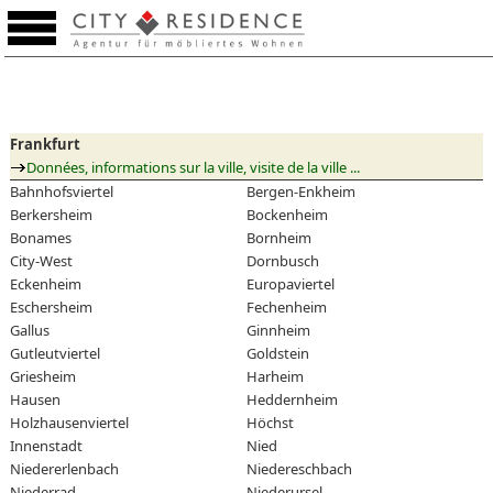
Aide - mémoire (0)
Frankfurt
Données, informations sur la ville, visite de la ville ...
Bahnhofsviertel
Bergen-Enkheim
Berkersheim
Bockenheim
Bonames
Bornheim
City-West
Dornbusch
Eckenheim
Europaviertel
Eschersheim
Fechenheim
Gallus
Ginnheim
Gutleutviertel
Goldstein
Griesheim
Harheim
Hausen
Heddernheim
Holzhausenviertel
Höchst
Innenstadt
Nied
Niedererlenbach
Niedereschbach
Niederrad
Niederursel