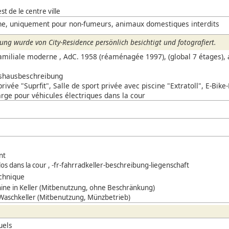
t de le centre ville
ne, uniquement pour non-fumeurs, animaux domestiques interdits
ng wurde von City-Residence persönlich besichtigt und fotografiert.
amiliale moderne , AdC. 1958 (réaménagée 1997), (global 7 étages)
tshausbeschreibung
privée "Suprfit", Salle de sport privée avec piscine "Extratoll",
E-Bike
rge pour véhicules électriques dans la cour
nt
élos dans la cour , -fr-fahrradkeller-beschreibung-liegenschaft
chnique
ne in Keller (Mitbenutzung, ohne Beschränkung)
 Waschkeller (Mitbenutzung, Münzbetrieb)
uels