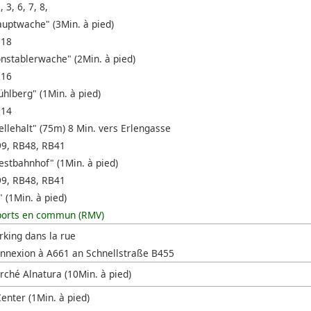
, 3, 6, 7, 8,
auptwache" (3Min. à pied)
 18
onstablerwache" (2Min. à pied)
 16
ühlberg" (1Min. à pied)
+14
ellehalt" (75m) 8 Min. vers Erlengasse
99, RB48, RB41
estbahnhof" (1Min. à pied)
99, RB48, RB41
" (1Min. à pied)
ports en commun (RMV)
rking dans la rue
nnexion à A661 an Schnellstraße B455
ché Alnatura (10Min. à pied)
enter (1Min. à pied)