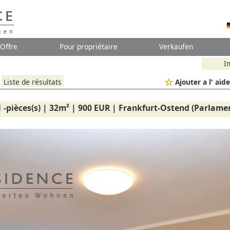
Offre
Pour propriétaire
Verkaufen
I
Liste de résultats
Ajouter a l' ai
 -pièces(s) | 32m² | 900 EUR | Frankfurt-Ostend (Parlamen
Aspect extérieur de l'immeuble
Salle de bains
Cuisine
Vue