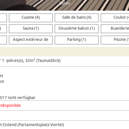
Cuisine (4)
Salle de bains (4)
Couloir (
)
Sauna (1)
Deuxième balcon (1)
Buanderie
Aspect extérieur de
Parking (1)
Piscine (
l'immeuble (3)
 1 -pièces(s), 32m² (Taunusblick)
et
us
 2017 nicht verfügbar
ndisponible
t-Ostend (Parlamentsplatz-Viertel)