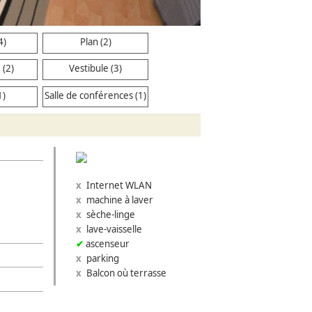
4)
Plan (2)
 (2)
Vestibule (3)
1)
Salle de conférences (1)
Internet WLAN
machine à laver
sèche-linge
lave-vaisselle
ascenseur
parking
Balcon où terrasse