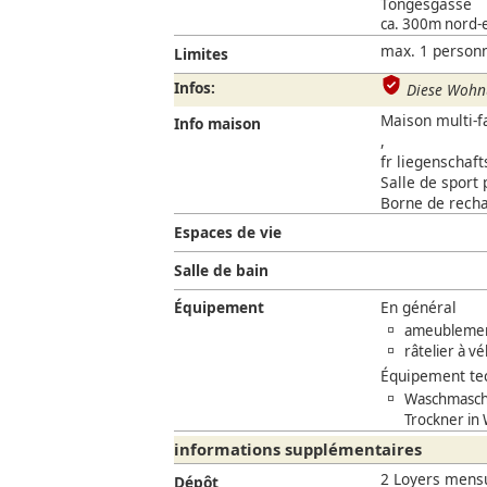
Töngesgasse
ca. 300m nord-es
max. 1 person
Limites
Infos:
Diese Wohnu
Maison multi-f
Info maison
,
fr liegenschaf
Salle de sport 
Borne de recha
Espaces de vie
Salle de bain
Équipement
En général
ameubleme
râtelier à v
Équipement te
Waschmaschi
Trockner in
informations supplémentaires
2 Loyers mens
Dépôt