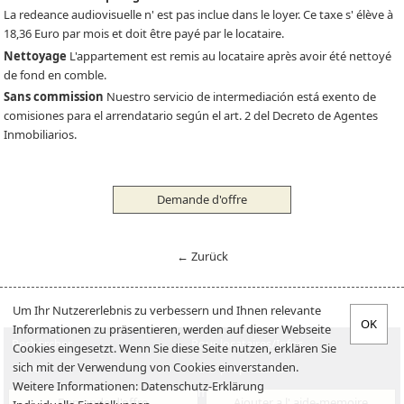
La redeance audiovisuelle n' est pas inclue dans le loyer. Ce taxe s' élève à
18,36 Euro par mois et doit être payé par le locataire.
Nettoyage
L'appartement est remis au locataire après avoir été nettoyé
de fond en comble.
Sans commission
Nuestro servicio de intermediación está exento de
comisiones para el arrendatario según el art. 2 del Decreto de Agentes
Inmobiliarios.
Demande d'offre
← Zurück
Um Ihr Nutzererlebnis zu verbessern und Ihnen relevante
Informationen zu präsentieren, werden auf dieser Webseite
Rechercher
Pour locataires/Infos
Cookies eingesetzt. Wenn Sie diese Seite nutzen, erklären Sie
sich mit der Verwendung von Cookies einverstanden.
Offre
Pour propriétaire
Weitere Informationen:
Datenschutz-Erklärung
Verkaufen
Emplois
Demande d'offre
Ajouter a l' aide-memoire