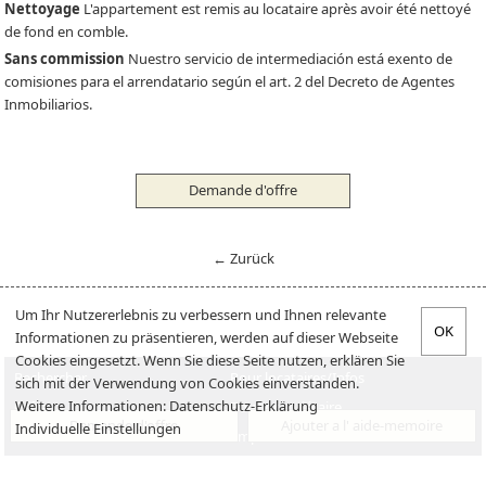
Nettoyage
L'appartement est remis au locataire après avoir été nettoyé
de fond en comble.
Sans commission
Nuestro servicio de intermediación está exento de
comisiones para el arrendatario según el art. 2 del Decreto de Agentes
Inmobiliarios.
Demande d'offre
← Zurück
Um Ihr Nutzererlebnis zu verbessern und Ihnen relevante
Informationen zu präsentieren, werden auf dieser Webseite
Cookies eingesetzt. Wenn Sie diese Seite nutzen, erklären Sie
Rechercher
Pour locataires/Infos
sich mit der Verwendung von Cookies einverstanden.
Weitere Informationen:
Datenschutz-Erklärung
Offre
Pour propriétaire
Demande d'offre
Ajouter a l' aide-memoire
Individuelle Einstellungen
Verkaufen
Emplois
Vente
A propos de nous