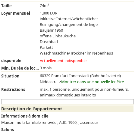
74m²
Taille
1,800 EUR
Loyer mensuel
inklusive Internet/wöchentlicher
Reinigung/changement de linge
Baujahr 1960
offene Einbauküche
Duschbad
Parkett
Waschmaschine/Trockner im Nebenhaus
disponible
Actuellement indisponible
3 mois
Min. Durée de location
60329 Frankfurt-Innenstadt (Bahnhofsviertel)
Situation
Niddastr.
Montrer dans une nouvelle fenêtre
max. 1 personne, uniquement pour non-fumeurs,
Restrictions
animaux domestiques interdits
Description de l'appartement
Informations à domicile
Maison multi-familiale renovée , AdC. 1960, , ascenseur
Salons