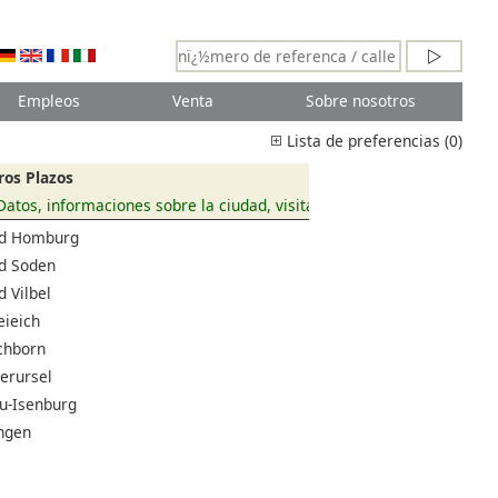
Empleos
Venta
Sobre nosotros
Lista de preferencias (0)
ros Plazos
Datos, informaciones sobre la ciudad, visita fotográfica
d Homburg
d Soden
d Vilbel
eieich
chborn
erursel
u-Isenburg
ngen