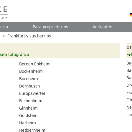
erta
Para proprietarios
Verkaufen
Frankfurt y sus barrios
Ot
sita fotográfica
Ba
Bergen-Enkheim
Ba
Bockenheim
Ba
Bornheim
Dr
Dornbusch
Es
Europaviertel
Ob
Fechenheim
Ne
Ginnheim
La
Goldstein
Harheim
Heddernheim