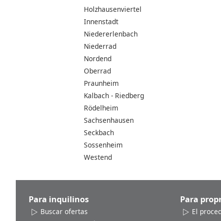
Holzhausenviertel
Innenstadt
Niedererlenbach
Niederrad
Nordend
Oberrad
Praunheim
Kalbach - Riedberg
Rödelheim
Sachsenhausen
Seckbach
Sossenheim
Westend
Para inquilinos
Para propr
Buscar ofertas
El proce