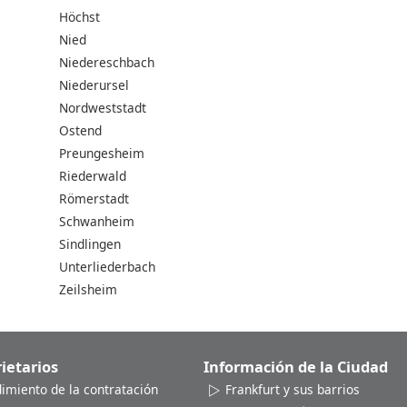
Höchst
Nied
Niedereschbach
Niederursel
Nordweststadt
Ostend
Preungesheim
Riederwald
Römerstadt
Schwanheim
Sindlingen
Unterliederbach
Zeilsheim
ietarios
Información de la Ciudad
dimiento de la contratación
Frankfurt y sus barrios