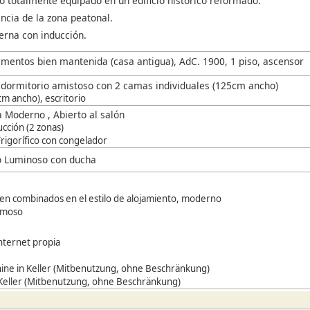
 totalmente equipado en un edificio histórico reformado.
ncia de la zona peatonal.
rna con inducción.
mentos bien mantenida (casa antigua), AdC. 1900, 1 piso, ascensor
/ dormitorio amistoso con 2 camas individuales (125cm ancho)
m ancho), escritorio
a Moderno , Abierto al salón
ucción (2 zonas)
 Frigorífico con congelador
o Luminoso con ducha
ien combinados en el estilo de alojamiento, moderno
rmoso
nternet propia
ne in Keller (Mitbenutzung, ohne Beschränkung)
 Keller (Mitbenutzung, ohne Beschränkung)