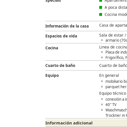
Specials
Apartamento
A poca dista
Cocina mode
Casa de aparta
Información de la casa
Sala de estar 
Espacios de vida
armario (70c
Linea de cocin
Cocina
Placa de ind
Frigorífico,
Cuarto de baño
Cuarto de bañ
Equipo
En general
mobiliario b
parquet he
Equipo técnico
conexión a i
40" TV
Waschmaschi
Trockner in
Información adicional