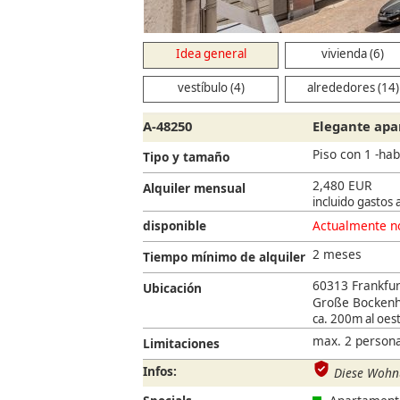
Idea general
vivienda (6)
vestíbulo (4)
alrededores (14)
A-48250
Elegante apa
Piso con 1 -hab
Tipo y tamaño
2,480 EUR
Alquiler mensual
incluido gastos 
disponible
Actualmente no
2 meses
Tiempo mínimo de alquiler
60313 Frankfur
Ubicación
Große Bockenh
ca. 200m al oest
max. 2 persona
Limitaciones
Infos:
Diese Wohnu