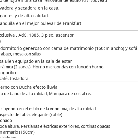
 de lujo en una casa renovada de estilo Art Nouveau
avadora y secadora en la casa.
gantes y de alta calidad.
ranquila en el mejor bulevar de Frankfurt
clusiva , AdC. 1885, 3 piso, ascensor
a
/ dormitorio generoso con cama de matrimonio (160cm ancho) y sofá
rabajo, mesa con sillas
a Bien equipado en la sala de estar
cerámica (2 zonas), Horno microondas con función horno
Frigorífico
café, tostadora
rno con Ducha efecto lluvia
 de baño de alta calidad, Mampara de cristal real
xcluyendo en el estilo de la vendimia, de alta calidad
specto de tabla. elegante (roble)
cionado
oda altura, Persianas eléctricas exteriores, cortinas opacas
on armario (150cm)
icicletas