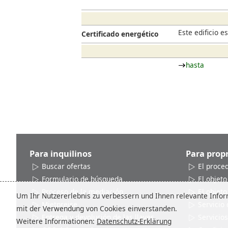
Este edificio 
Certificado energético
hasta
Para inquilinos
Para propr
Buscar ofertas
El proce
Formulario de búsqueda
El objeto
Proceso de la mediación
El objeto
Um Ihr Nutzererlebnis zu verbessern und Ihnen relevante Inform
Mietpreise
Servicio 
mit der Verwendung von Cookies einverstanden.
Entrega y devolución de las llaves
Servicios
Weitere Informationen:
Datenschutz-Erklärung