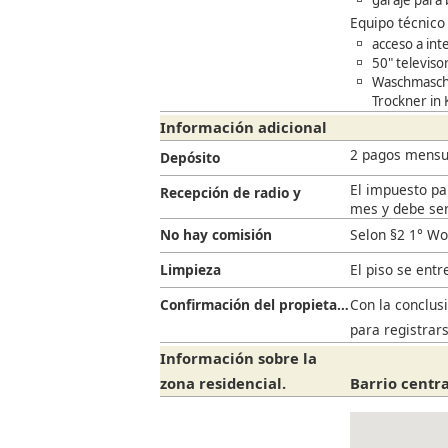
Equipo técnico
acceso a int
50" televiso
Waschmaschi
Trockner in
Información adicional
2 pagos mensu
Depósito
El impuesto par
Recepción de radio y
mes y debe ser
televisión
No hay comisión
Selon §2 1° Wo
Limpieza
El piso se ent
Confirmación del propietario
Con la conclusi
para registrar
Información sobre la
zona residencial.
Barrio centr