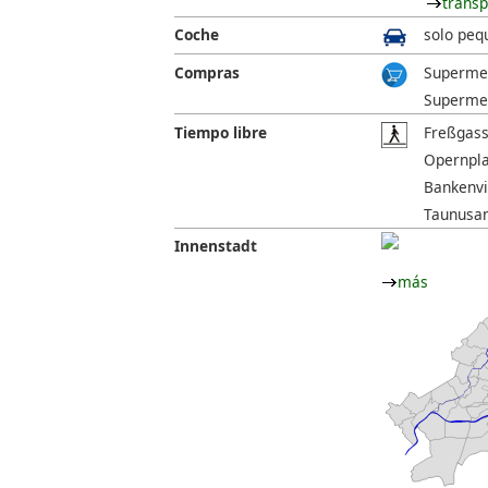
transp
Coche
solo peq
Compras
Supermer
Supermer
Tiempo libre
Freßgass
Opernplat
Bankenvie
Taunusan
Innenstadt
más