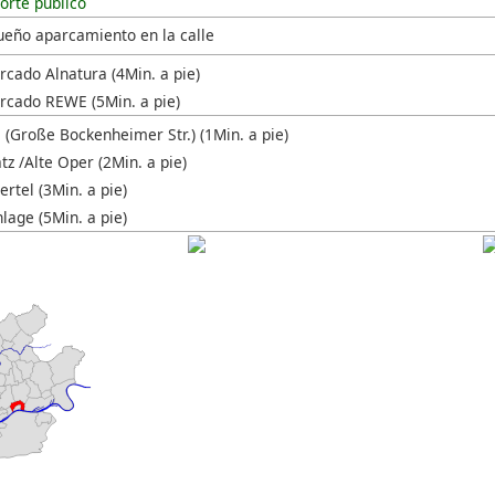
orte público
ueño aparcamiento en la calle
cado Alnatura (4Min. a pie)
cado REWE (5Min. a pie)
 (Große Bockenheimer Str.) (1Min. a pie)
z /Alte Oper (2Min. a pie)
rtel (3Min. a pie)
lage (5Min. a pie)