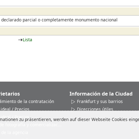
es declarado parcial o completamente monumento nacional
Lista
ietarios
Información de la Ciudad
dimiento de la contratación
Frankfurt y sus barrios
 ideal / Precios
Direcciones útiles
 ideal / Precios
ationen zu präsentieren, werden auf dieser Webseite Cookies einges
de fotografía y comercialización
 de la agencia