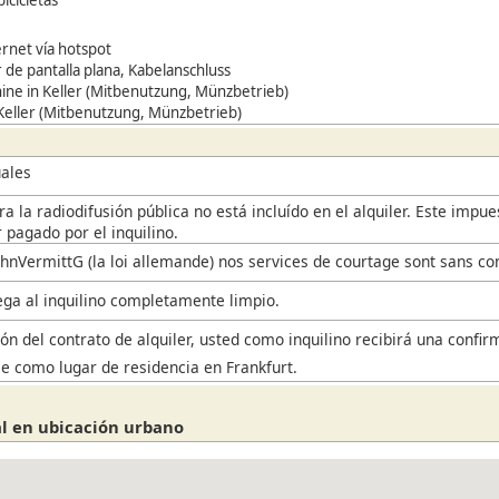
ernet vía hotspot
r de pantalla plana,
Kabelanschluss
ne in Keller (Mitbenutzung, Münzbetrieb)
 Keller (Mitbenutzung, Münzbetrieb)
ales
a la radiodifusión pública no está incluído en el alquiler. Este impu
 pagado por el inquilino.
hnVermittG (la loi allemande) nos services de courtage sont sans co
rega al inquilino completamente limpio.
ón del contrato de alquiler, usted como inquilino recibirá una confir
se como lugar de residencia en Frankfurt.
al en ubicación urbano