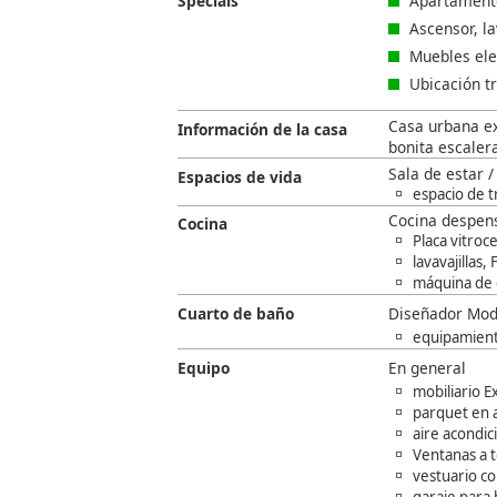
Specials
Apartamento
Ascensor, l
Muebles ele
Ubicación t
Casa urbana ex
Información de la casa
bonita escaler
Sala de estar 
Espacios de vida
espacio de t
Cocina despens
Cocina
Placa vitro
lavavajillas, 
máquina de 
Cuarto de baño
Diseñador Mode
equipamiento
Equipo
En general
mobiliario E
parquet en a
aire acondi
Ventanas a t
vestuario c
garaje para b