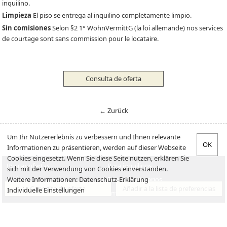
inquilino.
Limpieza
El piso se entrega al inquilino completamente limpio.
Sin comisiones
Selon §2 1° WohnVermittG (la loi allemande) nos services
de courtage sont sans commission pour le locataire.
Consulta de oferta
← Zurück
Um Ihr Nutzererlebnis zu verbessern und Ihnen relevante
Informationen zu präsentieren, werden auf dieser Webseite
Cookies eingesetzt. Wenn Sie diese Seite nutzen, erklären Sie
Buscar ofertas
Para inquilinos
sich mit der Verwendung von Cookies einverstanden.
Weitere Informationen:
Datenschutz-Erklärung
Oferta
Para proprietarios
Consulta de oferta
Añadir a la lista de preferencias
Individuelle Einstellungen
Verkaufen
Empleos
Venta
Sobre nosotros
Aviso legal
Declaración de privacidad