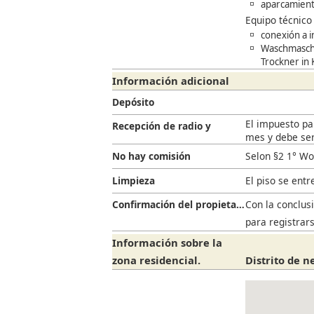
aparcamiento
Equipo técnico
conexión a i
Waschmaschi
Trockner in
Información adicional
Depósito
El impuesto par
Recepción de radio y
mes y debe ser
televisión
No hay comisión
Selon §2 1° Wo
Limpieza
El piso se ent
Confirmación del propietario
Con la conclusi
para registrar
Información sobre la
zona residencial.
Distrito de n