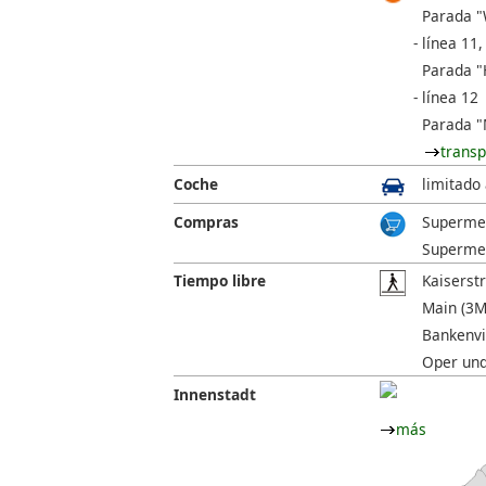
Parada "W
línea 11,
Parada "
línea 12
Parada "
transp
Coche
limitado
Compras
Supermer
Supermer
Tiempo libre
Kaiserstr
Main (3Mi
Bankenvie
Oper und
Innenstadt
más