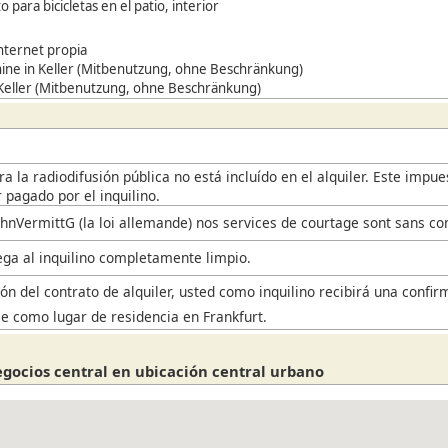
 para bicicletas en el patio, interior
nternet propia
ne in Keller (Mitbenutzung, ohne Beschränkung)
 Keller (Mitbenutzung, ohne Beschränkung)
a la radiodifusión pública no está incluído en el alquiler. Este impu
 pagado por el inquilino.
hnVermittG (la loi allemande) nos services de courtage sont sans co
rega al inquilino completamente limpio.
ón del contrato de alquiler, usted como inquilino recibirá una confir
se como lugar de residencia en Frankfurt.
egocios central en ubicación central urbano