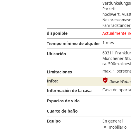
Verdunkelungsr
Parkett
hochwert. Auss
Nespressomasc
Fahrradständer
«
disponible
Actualmente no
1 mes
Tiempo mínimo de alquiler
60311 Frankfur
Ubicación
Münchener Str.
ca. 500m al oest
max. 1 persona
Limitaciones
Infos:
Diese Wohnu
Casa de aparta
Información de la casa
Espacios de vida
Cuarto de baño
Equipo
En general
mobiliario