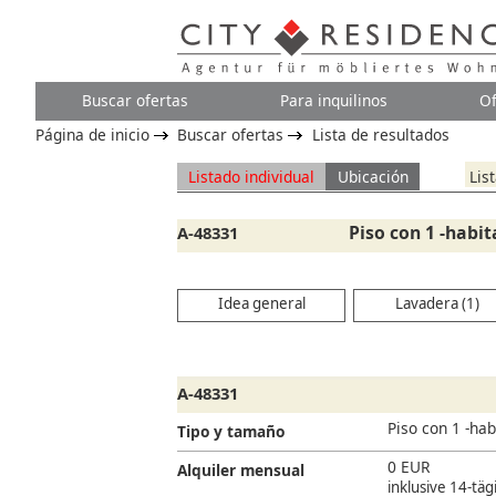
Buscar ofertas
Para inquilinos
Of
Página de inicio
Buscar ofertas
Lista de resultados
Listado individual
Ubicación
Lis
Piso con 1 -habit
A-48331
Idea general
Lavadera (1)
A-48331
Piso con 1 -hab
Tipo y tamaño
0 EUR
Alquiler mensual
inklusive 14-tä