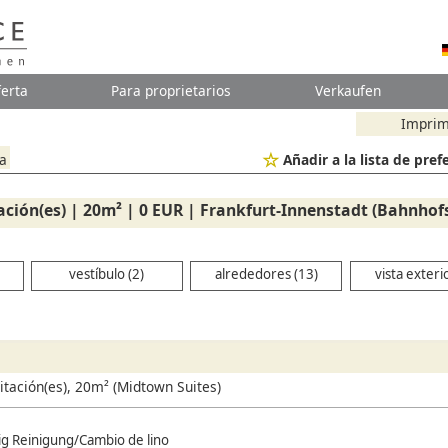
erta
Para proprietarios
Verkaufen
Imprim
ta
Añadir a la lista de pref
ación(es) | 20m² | 0 EUR | Frankfurt-Innenstadt (Bahnhofs
vestíbulo (2)
alrededores (13)
vista exteri
itación(es), 20m² (Midtown Suites)
gig Reinigung/Cambio de lino