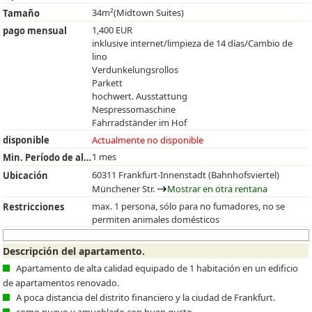
34m²(Midtown Suites)
Tamaño
1,400 EUR
pago mensual
inklusive internet/limpieza de 14 días/Cambio de
lino
Verdunkelungsrollos
Parkett
hochwert. Ausstattung
Nespressomaschine
Fahrradständer im Hof
disponible
Actualmente no disponible
1 mes
Min. Período de alquiler
60311 Frankfurt-Innenstadt (Bahnhofsviertel)
Ubicación
Münchener Str.
Mostrar en otra rentana
max. 1 persona, sólo para no fumadores, no se
Restricciones
permiten animales domésticos
Descripción del apartamento.
Apartamento de alta calidad equipado de 1 habitación en un edificio
de apartamentos renovado.
A poca distancia del distrito financiero y la ciudad de Frankfurt.
como nuevo y amueblado con buen gusto