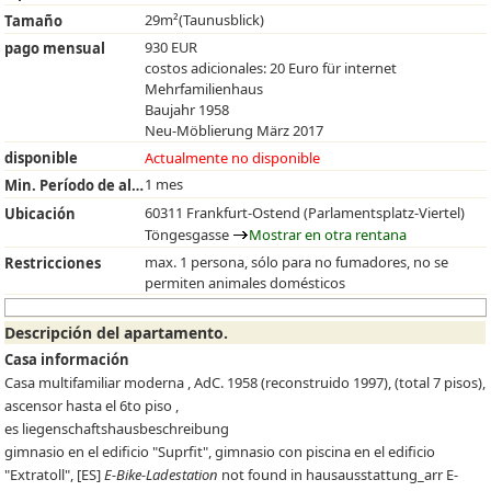
29m²(Taunusblick)
Tamaño
930 EUR
pago mensual
costos adicionales: 20 Euro für internet
Mehrfamilienhaus
Baujahr 1958
Neu-Möblierung März 2017
disponible
Actualmente no disponible
1 mes
Min. Período de alquiler
60311 Frankfurt-Ostend (Parlamentsplatz-Viertel)
Ubicación
Töngesgasse
Mostrar en otra rentana
max. 1 persona, sólo para no fumadores, no se
Restricciones
permiten animales domésticos
Descripción del apartamento.
Casa información
Casa multifamiliar moderna , AdC. 1958 (reconstruido 1997), (total 7 pisos),
ascensor hasta el 6to piso ,
es liegenschaftshausbeschreibung
gimnasio en el edificio "Suprfit", gimnasio con piscina en el edificio
"Extratoll",
[ES]
E-Bike-Ladestation
not found in hausausstattung_arr
E-