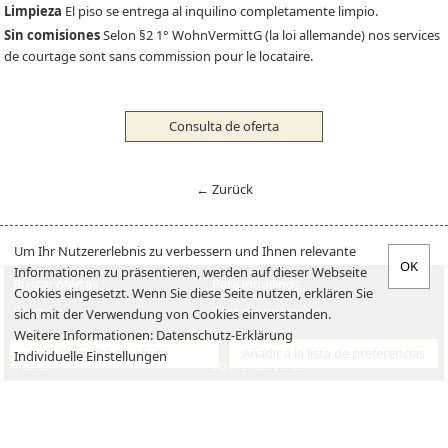
Limpieza
El piso se entrega al inquilino completamente limpio.
Sin comisiones
Selon §2 1° WohnVermittG (la loi allemande) nos services
de courtage sont sans commission pour le locataire.
Consulta de oferta
← Zurück
Um Ihr Nutzererlebnis zu verbessern und Ihnen relevante
Informationen zu präsentieren, werden auf dieser Webseite
Buscar ofertas
Para inquilinos
Cookies eingesetzt. Wenn Sie diese Seite nutzen, erklären Sie
Oferta
Para proprietarios
sich mit der Verwendung von Cookies einverstanden.
Weitere Informationen:
Datenschutz-Erklärung
Verkaufen
Empleos
Consulta de oferta
Añadir a la lista de preferencias
Individuelle Einstellungen
Venta
Sobre nosotros
Aviso legal
Declaración de privacidad
Contacto